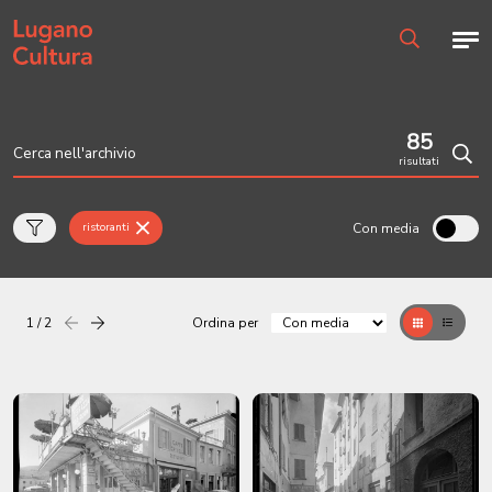
Home page
Men
Ricerca
85
risultati
Cerc
Con media
ristoranti
1 / 2
Ordina per
Precedente
successiva
Griglia
Table