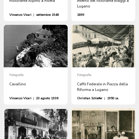
Ristorante Alpino a Rivera
Interno del ristorante Biaggi a
Lugano
Vincenzo Vicari
|
settembre 1948
1899
Fotografia
Fotografia
Cavallino
Caffè Federale in Piazza della
Riforma a Lugano
Vincenzo Vicari
|
20 agosto 1936
Christian Schiefer
|
1950 ca.