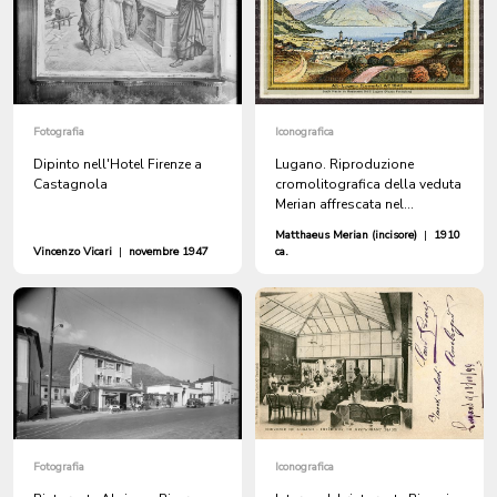
Fotografia
Iconografica
Dipinto nell'Hotel Firenze a
Lugano. Riproduzione
Castagnola
cromolitografica della veduta
Merian affrescata nel
ristorante Grütli in Piazza
Matthaeus Merian (incisore)
|
1910
Funicolare
Vincenzo Vicari
|
novembre 1947
ca.
Fotografia
Iconografica