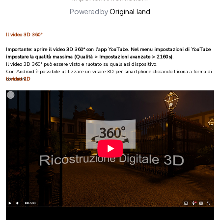
Il video 3D 360°
Importante: aprire il video 3D 360° con l’app YouTube. Nel menu impostazioni di YouTube
impostare la qualità massima (Qualità > Impostazioni avanzate > 2160s)
.
Il video 3D 360° può essere visto e ruotato su qualsiasi dispositivo.
Con Android è possibile utilizzare un visore 3D per smartphone cliccando l’icona a forma di
occhialini.
Il video 2D