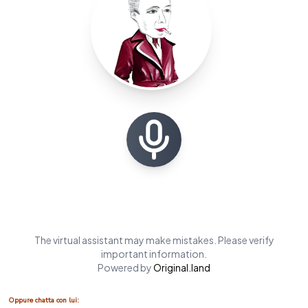
linguistico di intelligenza artificiale sviluppato da
Roberto Gorini
con Original Land/Extensa
grazie alla preziosa collaborazione dello scrittore
Dario Galimberti
, ideatore del personaggio
letterario Ezechiele Beretta, che funge da guida virtuale all’interno dell’esperienza
immersiva.
Oppure chatta con lui: