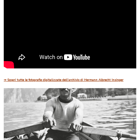
Insinger trasformandoli in brevi percorsi immersivi. Inquadrando il codice QR con la
fotocamera dello smartphone, è possibile “entrare” virtualmente nelle scene fotografate.
Le fotografie sono state rielaborate digitalmente attraverso un processo che ne ha permesso
la ricostruzione tridimensionale: inversione e ricentratura delle immagini, separazione dei
livelli, animazione delle parti ricostruite, compositing dei vari elementi e successivo
montaggio, completato da una sonorizzazione pensata per amplificare la sensazione
immersiva.
Istruzioni: accedi al video, posiziona il telefono nell’apposito visore, avvia il video e
immergiti nella Lugano della Belle Époque!
⇒ Scopri tutte le fotografie digitalizzate dell’archivio di Hermann Albrecht Insinger