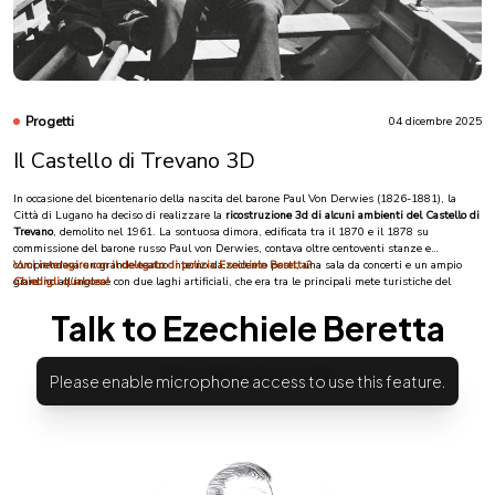
leggi di più
Progetti
04 dicembre 2025
Il Castello di Trevano 3D
In occasione del bicentenario della nascita del barone Paul Von Derwies (1826-1881), la
Città di Lugano ha deciso di realizzare la
ricostruzione 3d di alcuni ambienti del Castello di
Trevano
, demolito nel 1961. La sontuosa dimora, edificata tra il 1870 e il 1878 su
commissione del barone russo Paul von Derwies, contava oltre centoventi stanze e
comprendeva un grande teatro interno da seicento posti, una sala da concerti e un ampio
Vuoi interagire con il delegato di polizia Ezechiele Beretta?
giardino all’inglese con due laghi artificiali, che era tra le principali mete turistiche del
Chiedigli qualcosa!
tempo.
Nato a San Pietroburgo da una famiglia tedesca di origine baltica, Von Derwies fu
banchiere, uomo politico e mecenate, consigliere imperiale dello zar Alessandro II e raffinato
promotore culturale. Giunto in Ticino intorno al 1865, scelse la collina di Trevano come
luogo ideale dove stabilire la sua residenza monumentale, destinata a divenire un simbolo
della sua visione cosmopolita e della sua passione per l’arte e la musica.
La ricostruzione digitale della facciata, del cortile nord e dello scalone monumentale con lo
Spartaco di Vincenzo Vela, realizzata con grande maestria da
Roberto Giavarini
per AI
Secure Farm ed Extensa, è arricchita da tavole artistiche e animazioni dell’artista
Gionata
Zanetta
e da musiche di
Katie Vitalie
, mentre il percorso narrativo è animato da un modello