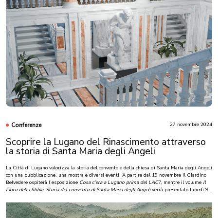
leggi di più
Conferenze
27 novembre 2024
Scoprire la Lugano del Rinascimento attraverso
la storia di Santa Maria degli Angeli
La Città di Lugano valorizza la storia del convento e della chiesa di Santa Maria degli Angeli
con una pubblicazione, una mostra e diversi eventi. A partire dal 19 novembre il Giardino
Belvedere ospiterà l’esposizione
Cosa c’era a Lugano prima del LAC?
, mentre il volume
Il
Libro della fibbia. Storia del convento di Santa Maria degli Angeli
verrà presentato lunedì 9
dicembre alle 18.00 nella chiesa di Santa Maria degli Angeli.
Dopo aver dedicato un libro al castello sforzesco che sorgeva fino al 1517 nell’area dove oggi