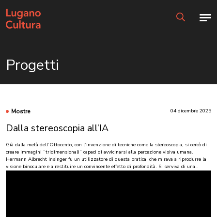
Home page
Men
Ricerca
Progetti
Mostre
04 dicembre 2025
Dalla stereoscopia all’IA
Già dalla metà dell’Ottocento, con l’invenzione di tecniche come la stereoscopia, si cercò di
creare immagini “tridimensionali” capaci di avvicinarsi alla percezione visiva umana.
Hermann Albrecht Insinger fu un utilizzatore di questa pratica, che mirava a riprodurre la
visione binoculare e a restituire un convincente effetto di profondità. Si serviva di una
particolare fotocamera a due obiettivi che permetteva di scattare simultaneamente due
immagini quasi identiche: osservate con un visore stereoscopico, le due vedute si fondevano
in un’unica impressione di rilievo spaziale.
Oggi la tecnologia digitale e l’intelligenza artificiale consentono di rievocare e reinterpretare
quell’esperienza. Per questa mostra, l’artista Gionata Zanetta ha elaborato alcuni scatti di