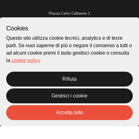
Piazza Carlo Cattaneo 1
6976 Castagnola
Cookies
Archivio Lugano © 2026
Questo sito utilizza cookie tecnici, analytics e di terze
Per informazioni:
parti. Se vuoi saperne di più o negare il consenso a tutti o
patrimonio@lugano.ch
ad alcuni cookie premi il tasto gestisci cookie o consulta
t. +41 58 866 68 50
la
cookie policy
Sito istituzionale:
lugano.ch
Rifiuta
Cookie policy
Privacy Policy
Gestisci i cookie
Credits
Homepage
Accetta tutto
Temi
Mappa
Storie
Novità
Progetti