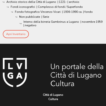
Archivio storico della Città di Lugano
|
1221-
| archivio
Fondi iconografici
| Complesso di fondi / Superfondo
Fondo fotografico Vincenzo Vicari
|
1936-1990 ca.
| fondo
Non pubblicate
| Serie
Interno della birreria Gambrinus a Lugano
|
novembre 1959
| negativo
Apri Inventario
Città di Lugano
Cultura