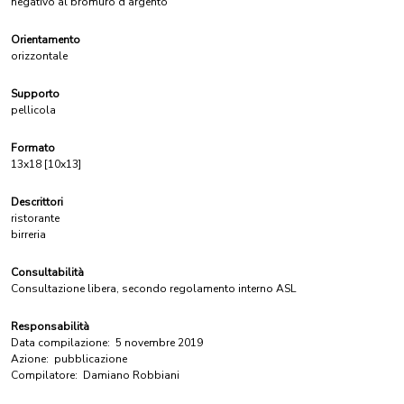
negativo al bromuro d'argento
Orientamento
orizzontale
Supporto
pellicola
Formato
13x18 [10x13]
Descrittori
ristorante
birreria
Consultabilità
Consultazione libera, secondo regolamento interno ASL
Responsabilità
Data compilazione:
5 novembre 2019
Azione:
pubblicazione
Compilatore:
Damiano Robbiani