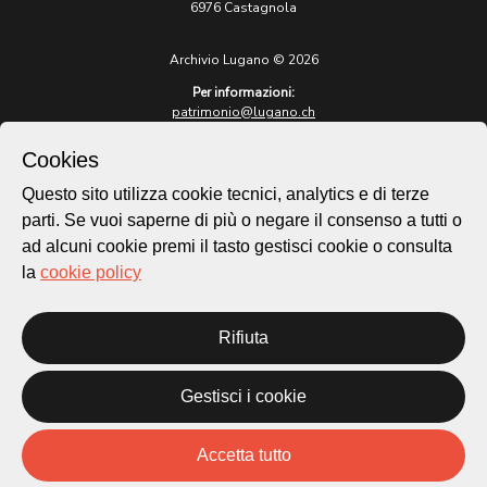
6976 Castagnola
Archivio Lugano © 2026
Per informazioni:
patrimonio@lugano.ch
t. +41 58 866 68 50
Cookies
Sito istituzionale:
lugano.ch
Questo sito utilizza cookie tecnici, analytics e di terze
parti. Se vuoi saperne di più o negare il consenso a tutti o
Cookie policy
ad alcuni cookie premi il tasto gestisci cookie o consulta
Privacy Policy
la
cookie policy
Credits
Homepage
Rifiuta
Temi
Mappa
Storie
Gestisci i cookie
Novità
Progetti
Accetta tutto