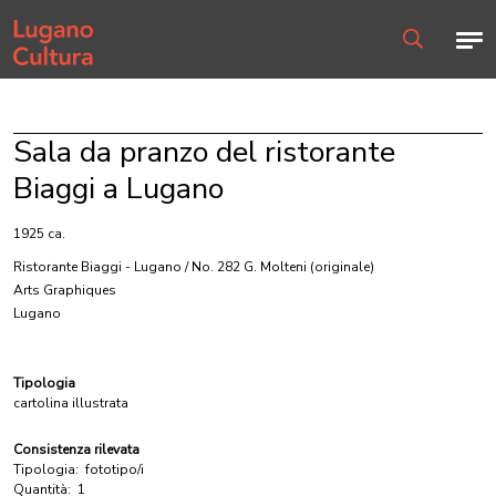
Home page
Men
Ricerca
Sala da pranzo del ristorante
Biaggi a Lugano
1925 ca.
Ristorante Biaggi - Lugano / No. 282 G. Molteni
(originale)
Arts Graphiques
Lugano
Tipologia
cartolina illustrata
Consistenza rilevata
Tipologia:
fototipo/i
Quantità:
1