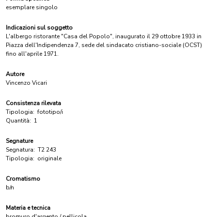
esemplare singolo
Indicazioni sul soggetto
L'albergo ristorante "Casa del Popolo", inaugurato il 29 ottobre 1933 in
Piazza dell'Indipendenza 7, sede del sindacato cristiano-sociale (OCST)
fino all'aprile 1971.
Autore
Vincenzo Vicari
Consistenza rilevata
Tipologia:
fototipo/i
Quantità:
1
Segnature
Segnatura:
T2 243
Tipologia:
originale
Cromatismo
b/n
Materia e tecnica
bromuro d'argento / pellicola