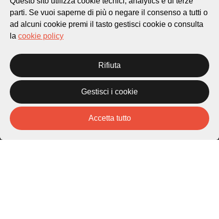
Questo sito utilizza cookie tecnici, analytics e di terze
parti. Se vuoi saperne di più o negare il consenso a tutti o
ad alcuni cookie premi il tasto gestisci cookie o consulta
la
cookie policy
Città di Lugano
Cultura
Rifiuta
Piazza Carlo Cattaneo 1
6976 Castagnola
Gestisci i cookie
Archivio Lugano © 2026
Accetta tutto
Per informazioni:
patrimonio@lugano.ch
t. +41 58 866 68 50
Sito istituzionale:
lugano.ch
Cookie policy
Privacy Policy
Credits