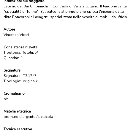
Indicazioni sul soggetto
Esterno del Bar Ginbianchi in Contrada di Verla a Lugano. Il tendone vanta
"specialità di Torino". Sul balcone al primo piano spicca l'insegna della
ditta Roncoroni e Lavagetti, specializzata nella vendita di mobili da ufficio.
Autore
Vincenzo Vicari
Consistenza rilevata
Tipologia:
fototipo/i
Quantità:
1
Segnature
Segnatura:
T2 1747
Tipologia:
originale
Cromatismo
b/n
Materia e tecnica
bromuro d'argento / pellicola
Tecnica esecutiva