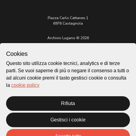
Piazza Carlo Cattaneo 1
6976 Castagnola
Archivio Lugano © 2026
Per informazioni:
patrimonio@lugano.ch
Cookies
t. +41 58 866 68 50
Questo sito utilizza cookie tecnici, analytics e di terze
Sito istituzionale:
parti. Se vuoi saperne di più o negare il consenso a tutti o
lugano.ch
ad alcuni cookie premi il tasto gestisci cookie o consulta
la
cookie policy
Cookie policy
Privacy Policy
Credits
Rifiuta
Homepage
Temi
Gestisci i cookie
Mappa
Storie
Novità