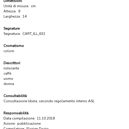
Dimensioni
Unità di misura:
cm
Altezza:
9
Larghezza:
14
Segnature
Segnatura:
CART_ILL_632
Cromatismo
colore
Descrittori
ristorante
caffè
uomo
donna
Consultabilità
Consultazione libera, secondo regolamento interno ASL
Responsabilità
Data compilazione:
11.10.2018
Azione:
pubblicazione
Compilatore:
Florian Dozio