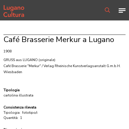
Home page
Men
Ricerca
Café Brasserie Merkur a Lugano
1908
GRUSS aus LUGANO
(originale)
Café Brasserie "Merkur" / Verlag Rheinische Kunstverlagsanstalt G.m.b.H.
Wiesbaden
Tipologia
cartolina illustrata
Consistenza rilevata
Tipologia:
fototipo/i
Quantità:
1