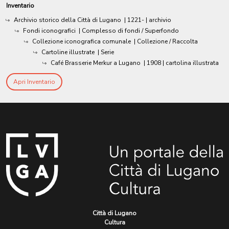
Inventario
Archivio storico della Città di Lugano
|
1221-
| archivio
Fondi iconografici
| Complesso di fondi / Superfondo
Collezione iconografica comunale
| Collezione / Raccolta
Cartoline illustrate
| Serie
Café Brasserie Merkur a Lugano
|
1908
| cartolina illustrata
Apri Inventario
Città di Lugano
Cultura