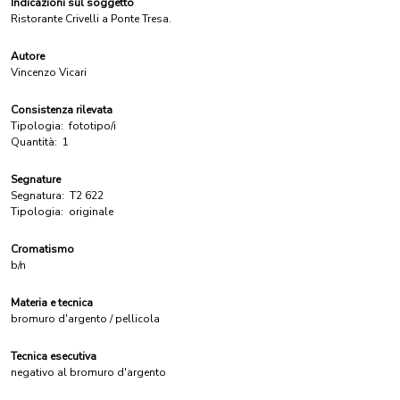
Indicazioni sul soggetto
Ristorante Crivelli a Ponte Tresa.
Autore
Vincenzo Vicari
Consistenza rilevata
Tipologia:
fototipo/i
Quantità:
1
Segnature
Segnatura:
T2 622
Tipologia:
originale
Cromatismo
b/n
Materia e tecnica
bromuro d'argento / pellicola
Tecnica esecutiva
negativo al bromuro d'argento