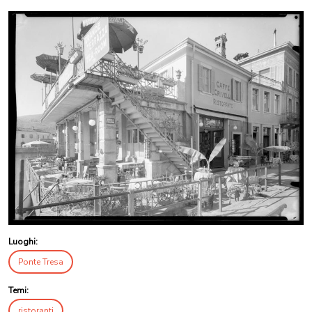
Luoghi:
Ponte Tresa
Temi:
ristoranti