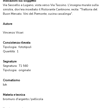
Indicazioni sul soggetto
Via Sassello a Lugano, vista verso Via Tassino. L'insegna murale sulla
sinistra, dov'era insediato il Ristorante Cantinone, recita: "Trattoria del
Buon Mercato. Vini del Piemonte, cucina casalinga".
Autore
Vincenzo Vicari
Consistenza rilevata
Tipologia:
fototipo/i
Quantità:
1
Segnature
Segnatura:
T1 560
Tipologia:
originale
Cromatismo
b/n
Materia e tecnica
bromuro d'argento / pellicola