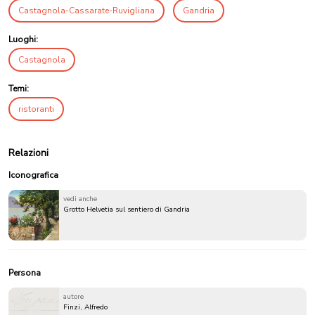
Castagnola-Cassarate-Ruvigliana
Gandria
Luoghi:
Castagnola
Temi:
ristoranti
Relazioni
Iconografica
vedi anche
Grotto Helvetia sul sentiero di Gandria
Persona
autore
Finzi, Alfredo