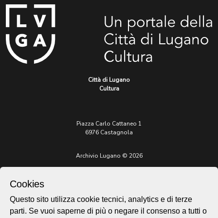
Città di Lugano
Cultura
Piazza Carlo Cattaneo 1
6976 Castagnola
Archivio Lugano © 2026
Per informazioni:
patrimonio@lugano.ch
Cookies
t. +41 58 866 68 50
Questo sito utilizza cookie tecnici, analytics e di terze
Sito istituzionale:
parti. Se vuoi saperne di più o negare il consenso a tutti o
lugano.ch