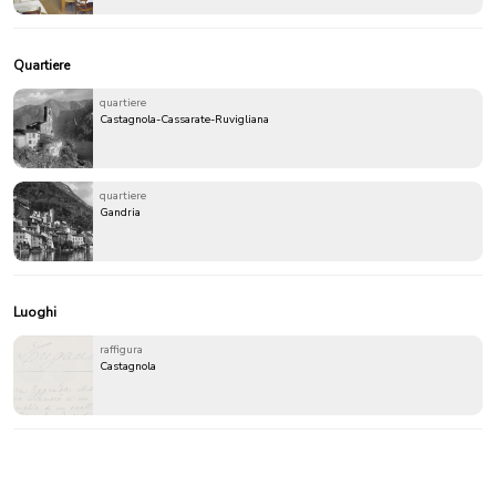
Quartiere
quartiere
Castagnola-Cassarate-Ruvigliana
quartiere
Gandria
Luoghi
raffigura
Castagnola