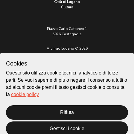
Città di Lugano
Cultura
Piazza Carlo Cattaneo 1
6976 Castagnola
Archivio Lugano © 2026
Per informazioni:
Cookies
patrimonio@lugano.ch
t. +41 58 866 68 50
Questo sito utilizza cookie tecnici, analytics e di terze
Sito istituzionale:
parti. Se vuoi saperne di più o negare il consenso a tutti o
lugano.ch
ad alcuni cookie premi il tasto gestisci cookie o consulta
la
cookie policy
Cookie policy
Privacy Policy
Credits
Rifiuta
Homepage
Temi
Gestisci i cookie
Mappa