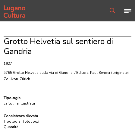
Home page
Men
Ricerca
Grotto Helvetia sul sentiero di
Gandria
1927
5765 Grotto Helvetia sulla via di Gandria. / Editore: Paul Bender
(originale)
Zollikon-Zürich
Tipologia
cartolina illustrata
Consistenza rilevata
Tipologia:
fototipo/i
Quantità:
1