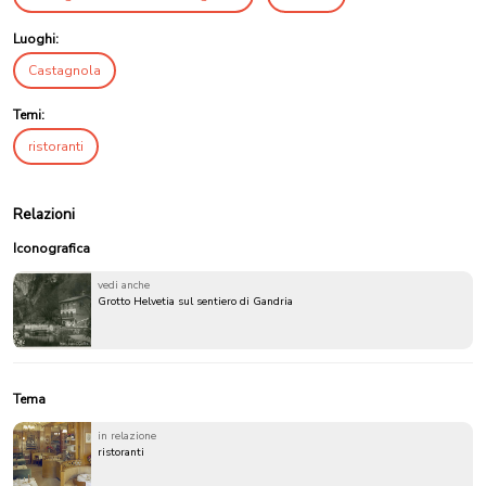
Luoghi:
Castagnola
Temi:
ristoranti
Relazioni
Iconografica
vedi anche
Grotto Helvetia sul sentiero di Gandria
Tema
in relazione
ristoranti