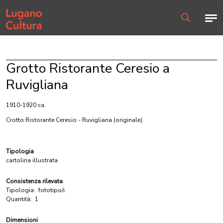
Home page
Men
Ricerca
Grotto Ristorante Ceresio a
Ruvigliana
1910-1920 ca.
Crotto Ristorante Ceresio - Ruvigliana
(originale)
Tipologia
cartolina illustrata
Consistenza rilevata
Tipologia:
fototipo/i
Quantità:
1
Dimensioni