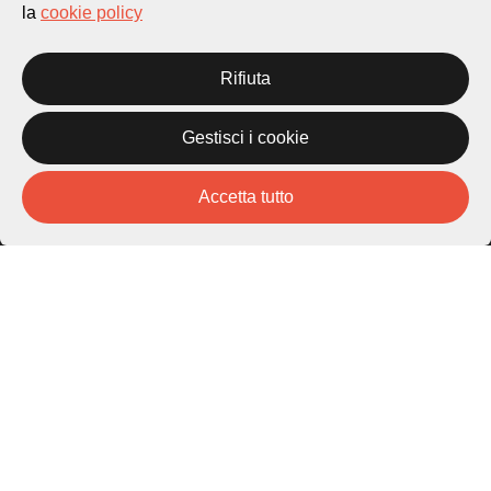
la
cookie policy
Rifiuta
Città di Lugano
Cultura
Gestisci i cookie
Accetta tutto
Piazza Carlo Cattaneo 1
6976 Castagnola
Archivio Lugano © 2026
Per informazioni:
patrimonio@lugano.ch
t. +41 58 866 68 50
Sito istituzionale:
lugano.ch
Cookie policy
Privacy Policy