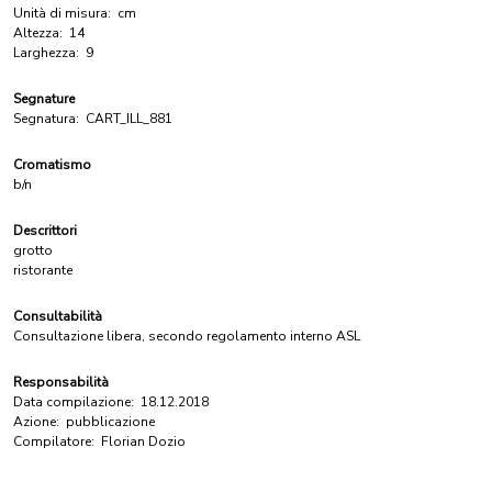
Unità di misura:
cm
Altezza:
14
Larghezza:
9
Segnature
Segnatura:
CART_ILL_881
Cromatismo
b/n
Descrittori
grotto
ristorante
Consultabilità
Consultazione libera, secondo regolamento interno ASL
Responsabilità
Data compilazione:
18.12.2018
Azione:
pubblicazione
Compilatore:
Florian Dozio