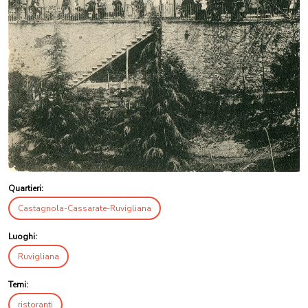
Quartieri:
Castagnola-Cassarate-Ruvigliana
Luoghi:
Ruvigliana
Temi:
ristoranti