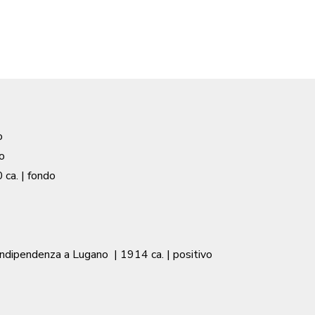
o
o
 ca.
| fondo
'Indipendenza a Lugano
|
1914 ca.
| positivo