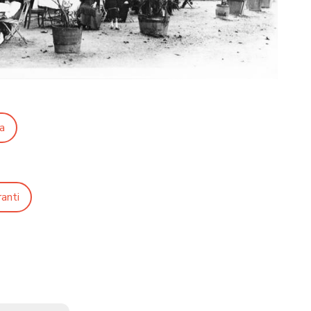
a
ranti