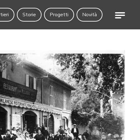
Menu
tieri
Storie
Progetti
Novità