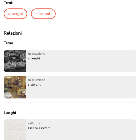
Temi:
alberghi
ristoranti
Relazioni
Tema
in relazione
alberghi
in relazione
ristoranti
Luoghi
raffigura
Piazza Cioccaro