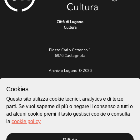
Città di Lugano
Cultura
Piazza Carlo Cattaneo 1
6976 Castagnola
Archivio Lugano © 2026
Per informazioni:
patrimonio@lugano.ch
Cookies
t. +41 58 866 68 50
Questo sito utilizza cookie tecnici, analytics e di terze
Sito istituzionale:
parti. Se vuoi saperne di più o negare il consenso a tutti o
lugano.ch
ad alcuni cookie premi il tasto gestisci cookie o consulta
la
cookie policy
Cookie policy
Privacy Policy
Credits