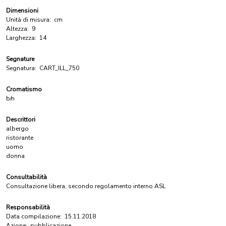
Dimensioni
Unità di misura:
cm
Altezza:
9
Larghezza:
14
Segnature
Segnatura:
CART_ILL_750
Cromatismo
b/n
Descrittori
albergo
ristorante
uomo
donna
Consultabilità
Consultazione libera, secondo regolamento interno ASL
Responsabilità
Data compilazione:
15.11.2018
Azione:
pubblicazione