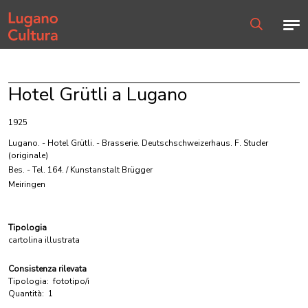
Home page
Men
Ricerca
Hotel Grütli a Lugano
1925
Lugano. - Hotel Grütli. - Brasserie. Deutschschweizerhaus. F. Studer
(originale)
Bes. - Tel. 164. / Kunstanstalt Brügger
Meiringen
Tipologia
cartolina illustrata
Consistenza rilevata
Tipologia:
fototipo/i
Quantità:
1