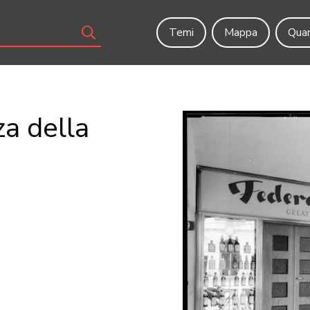
Temi
Mappa
Quar
za della