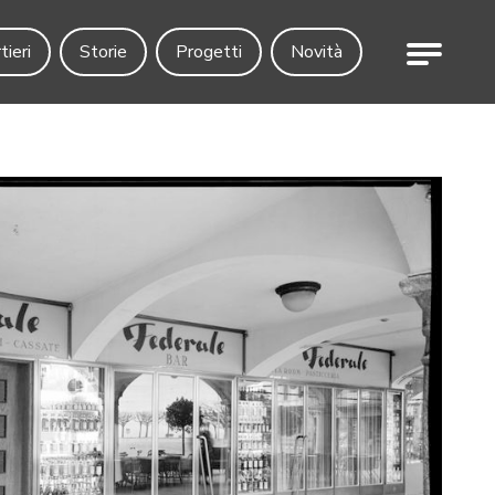
Menu
tieri
Storie
Progetti
Novità