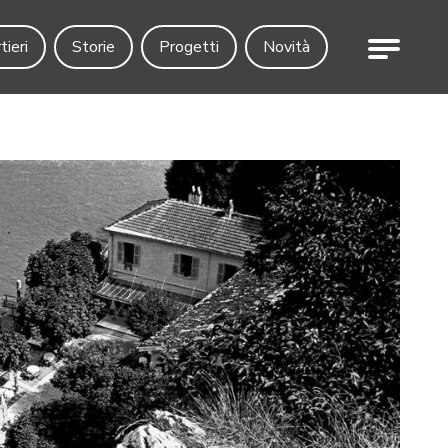
Menu
tieri
Storie
Progetti
Novità