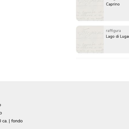
Caprino
raffigura
Lago di Lug
o
o
 ca.
| fondo