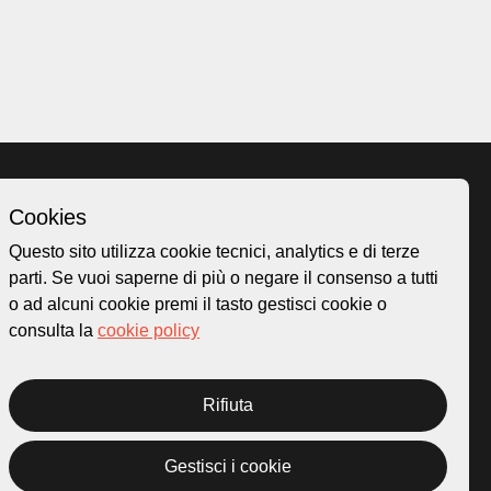
Cookies
Homepage
Questo sito utilizza cookie tecnici, analytics e di terze
o.ch
Temi
parti. Se vuoi saperne di più o negare il consenso a tutti
 50
Mappa
o ad alcuni cookie premi il tasto gestisci cookie o
Storie
consulta la
cookie policy
Novità
Progetti
Rifiuta
Gestisci i cookie
rivacy Policy
Credits