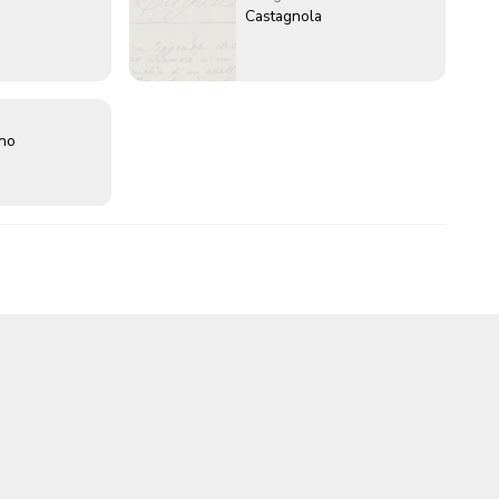
Castagnola
ano