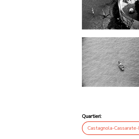
Quartieri:
Castagnola-Cassarate-