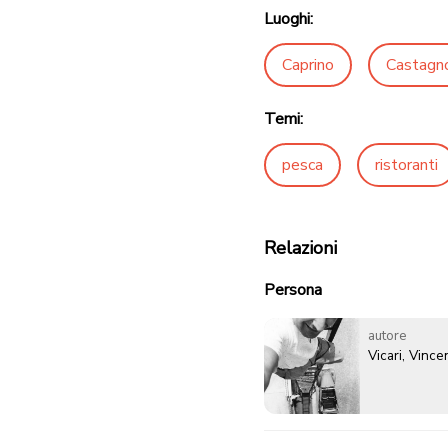
Luoghi:
Caprino
Castagn
Temi:
pesca
ristoranti
Relazioni
Persona
autore
Vicari, Vinc