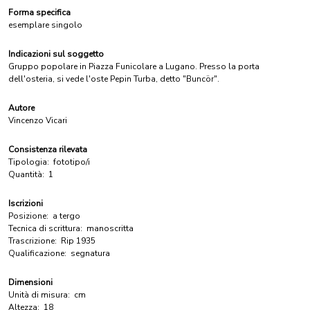
Forma specifica
esemplare singolo
Indicazioni sul soggetto
Gruppo popolare in Piazza Funicolare a Lugano. Presso la porta
dell'osteria, si vede l'oste Pepin Turba, detto "Buncör".
Autore
Vincenzo Vicari
Consistenza rilevata
Tipologia:
fototipo/i
Quantità:
1
Iscrizioni
Posizione:
a tergo
Tecnica di scrittura:
manoscritta
Trascrizione:
Rip 1935
Qualificazione:
segnatura
Dimensioni
Unità di misura:
cm
Altezza:
18