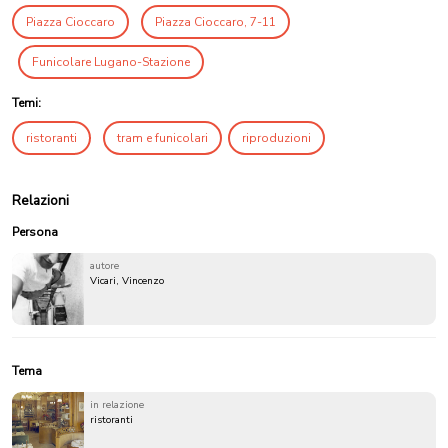
Piazza Cioccaro
Piazza Cioccaro, 7-11
Funicolare Lugano-Stazione
Temi:
ristoranti
tram e funicolari
riproduzioni
Relazioni
Persona
autore
Vicari, Vincenzo
Tema
in relazione
ristoranti