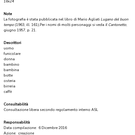
18x24
Note
La fotografia è stata pubblicata nel libro di Mario Agliati
Lugano del buon
tempo
(1963, ill. 161),Per i nomi di molti personaggi si veda
Il Cantonetto
,
giugno 1957, p. 21.
Descrittori
uomo
funicolare
donna
bambino
bambina
botte
osteria
birreria
caffè
Consultabilità
Consultazione libera secondo regolamento interno ASL
Responsabilità
Data compilazione:
6 Dicembre 2016
Azione:
creazione