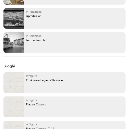
in relazione
riproduzioni
in relazione
tram e funicolari
Luoghi
raffigura
Funicolare Lugano-Stazione
raffigura
Piazza Cioccaro
raffigura
Piazza Cioccaro, 7-11