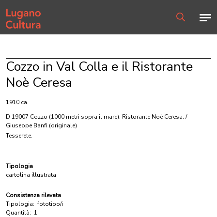
Home page
Men
Ricerca
Cozzo in Val Colla e il Ristorante
Noè Ceresa
1910 ca.
D 19007 Cozzo (1000 metri sopra il mare). Ristorante Noè Ceresa. /
Giuseppe Banfi
(originale)
Tesserete.
Tipologia
cartolina illustrata
Consistenza rilevata
Tipologia:
fototipo/i
Quantità:
1