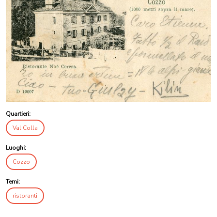
Quartieri:
Val Colla
Luoghi:
Cozzo
Temi:
ristoranti