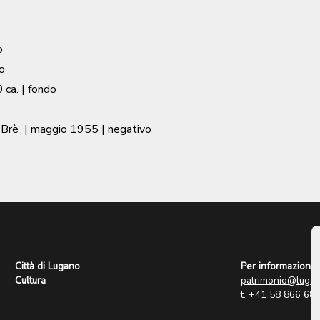
o
o
 ca.
| fondo
 Brè
|
maggio 1955
| negativo
Città di Lugano
Per informazioni:
Cultura
patrimonio@lugan
t. +41 58 866 68