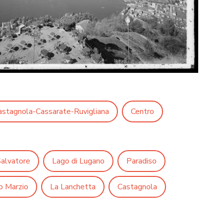
astagnola-Cassarate-Ruvigliana
Centro
alvatore
Lago di Lugano
Paradiso
 Marzio
La Lanchetta
Castagnola