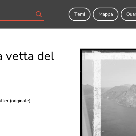
Temi
Mappa
Quar
a vetta del
ller
(originale)