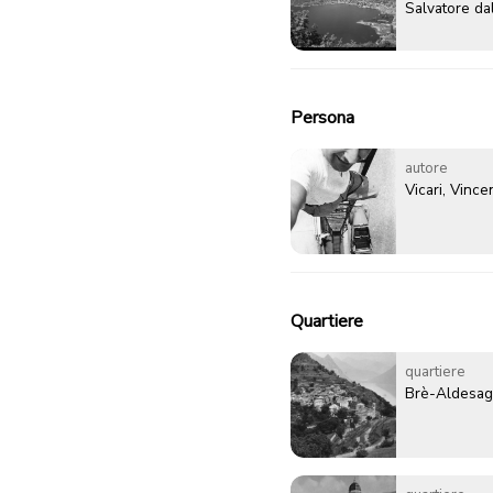
Salvatore da
Persona
autore
Vicari, Vinc
Quartiere
quartiere
Brè-Aldesa