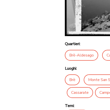
Quartieri:
Brè-Aldesago
C
Luoghi:
Brè
Monte San S
Cassarate
Campo
Temi: