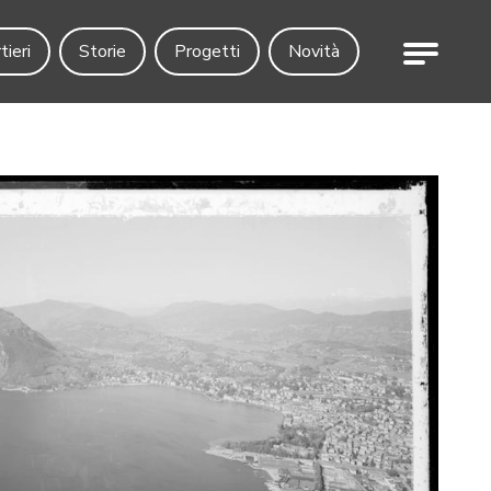
Menu
tieri
Storie
Progetti
Novità