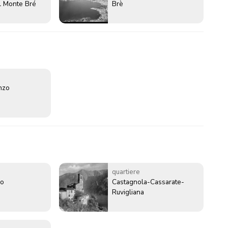
l Monte Bré
Brè
enzo
quartiere
go
Castagnola-Cassarate-
Ruvigliana