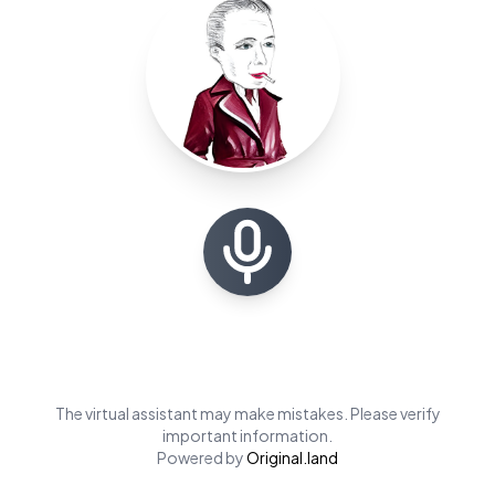
Zanetta
e da musiche di
Katie Vitalie
, mentre il percorso narrativo è animato da un modello
linguistico di intelligenza artificiale sviluppato da
Roberto Gorini
con Original Land/Extensa
grazie alla preziosa collaborazione dello scrittore
Dario Galimberti
, ideatore del personaggio
letterario Ezechiele Beretta, che funge da guida virtuale all’interno dell’esperienza
immersiva.