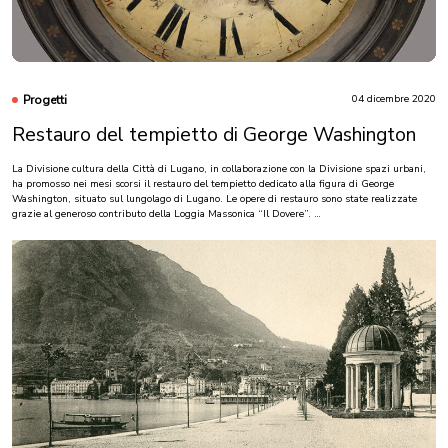
leggi di più
Progetti
04 dicembre 2020
Restauro del tempietto di George Washington
La Divisione cultura della Città di Lugano, in collaborazione con la Divisione spazi urbani,
ha promosso nei mesi scorsi il restauro del tempietto dedicato alla figura di George
Washington, situato sul lungolago di Lugano. Le opere di restauro sono state realizzate
grazie al generoso contributo della Loggia Massonica “Il Dovere”.
Dalla metà dell’Ottocento sorge sul lungolago di Lugano, a pochi metri dal LAC in
direzione della Malpensata, un piccolo tempio rotondo in cui è collocato un busto dedicato a
George Washington. Fu fatto costruire dall’esule italiano Abbondio Chialiva al margine
settentrionale del parco di Villa Tanzina, un vasto complesso di edifici, ricordato con
orgoglio in
Piccolo mondo antico
di Antonio Fogazzaro (1895), del quale restano oggi
soltanto il tempietto e la grande sequoia che svetta poco più a sud. Realizzato nel 1850 per
ospitare inizialmente una statua neoclassica, nel 1856 il tempietto assunse la forma attuale
con la posa del busto in ghisa di George Washington, opera dello scultore Angelo Bruneri e
della fonderia Colla di Torino. L’iscrizione «Magnum seculorum decus» (“Gran lustro dei
secoli”) fu suggerita a Chialiva dall’amico Carlo Cattaneo.
Al fine di preservare questa importante memoria cittadina, che da tempo versava in un
precario stato di conservazione, la Divisione cultura della Città di Lugano ha promosso negli
scorsi mesi, in collaborazione con la Divisione spazi urbani, un cantiere di restauro,