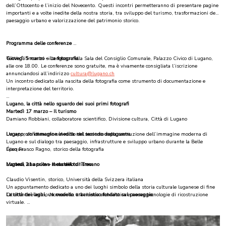
pubblicato in coedizione con Fontana Edizioni che
dell’Ottocento e l’inizio del Novecento. Questi incontri permetteranno di presentare pagine
approfondisce il contesto storico e culturale dell’epoca.
importanti e a volte inedite della nostra storia, tra sviluppo del turismo, trasformazioni del
paesaggio urbano e valorizzazione del patrimonio storico.
Accanto alle immagini d’archivio, il percorso espositivo offre la
possibilità di entrare virtualmente in alcuni spazi del
Castello di
Programma delle conferenze
Trevano
grazie alla
ricostruzione virtuale
in 3D dell’edificio.
Tutti gli incontri si tengono nella Sala del Consiglio Comunale, Palazzo Civico di Lugano,
Giovedì 5 marzo – La fotografia
alle ore 18.00. Le conferenze sono gratuite, ma è vivamente consigliata l’iscrizione
L’esposizione rappresenta la prima tappa del progetto
Lugano
annunciandosi all’indirizzo
cultura@lugano.ch
Belle Époque
, con cui la Divisione cultura intende approfondire e
Un incontro dedicato alla nascita della fotografia come strumento di documentazione e
valorizzare un periodo fondamentale per la storia e l’identità
interpretazione del territorio.
cittadina, un’epoca di profonda trasformazione urbana che
contribuì a definire l’immagine moderna di Lugano.
Lugano, la città nello sguardo dei suoi primi fotografi
Martedì 17 marzo – Il turismo
Damiano Robbiani, collaboratore scientifico, Divisione cultura, Città di Lugano
Lugano, un’immagine inedita nel secondo dopoguerra
Un approfondimento sul ruolo del turismo nella costruzione dell’immagine moderna di
Lugano e sul dialogo tra paesaggio, infrastrutture e sviluppo urbano durante la Belle
Gian Franco Ragno, storico della fotografia
Époque.
Lugano, una nuova meta del turismo
Martedì 21 aprile – Il castello di Trevano
Claudio Visentin, storico, Università della Svizzera italiana
Un appuntamento dedicato a uno dei luoghi simbolo della storia culturale luganese di fine
La città dei laghi, un modello urbanistico fondato sul paesaggio
Ottocento e inizio Novecento, tra ricerca archivistica e nuove tecnologie di ricostruzione
virtuale.
Claudio Ferrata, geografo
Il «Tenimento» di Trevano. Vicende e documenti di un Castello scomparso