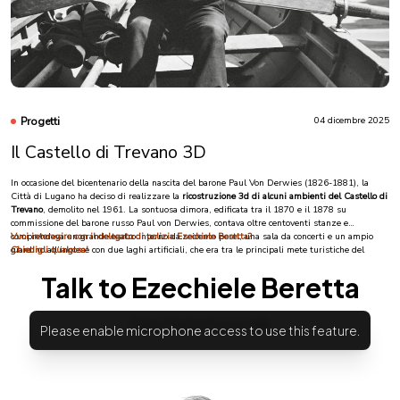
leggi di più
Progetti
04 dicembre 2025
Il Castello di Trevano 3D
In occasione del bicentenario della nascita del barone Paul Von Derwies (1826-1881), la
Città di Lugano ha deciso di realizzare la
ricostruzione 3d di alcuni ambienti del Castello di
Trevano
, demolito nel 1961. La sontuosa dimora, edificata tra il 1870 e il 1878 su
commissione del barone russo Paul von Derwies, contava oltre centoventi stanze e
comprendeva un grande teatro interno da seicento posti, una sala da concerti e un ampio
Vuoi interagire con il delegato di polizia Ezechiele Beretta?
giardino all’inglese con due laghi artificiali, che era tra le principali mete turistiche del
Chiedigli qualcosa!
tempo.
Nato a San Pietroburgo da una famiglia tedesca di origine baltica, Von Derwies fu
banchiere, uomo politico e mecenate, consigliere imperiale dello zar Alessandro II e raffinato
promotore culturale. Giunto in Ticino intorno al 1865, scelse la collina di Trevano come
luogo ideale dove stabilire la sua residenza monumentale, destinata a divenire un simbolo
della sua visione cosmopolita e della sua passione per l’arte e la musica.
La ricostruzione digitale della facciata, del cortile nord e dello scalone monumentale con lo
Spartaco di Vincenzo Vela, realizzata con grande maestria da
Roberto Giavarini
per AI
Secure Farm ed Extensa, è arricchita da tavole artistiche e animazioni dell’artista
Gionata