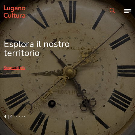
Lugano Patrimonio culturale – Homepage
Home page
Men
Ricerca
Esplora il nostro
territorio
Scopri di più
4
|
4