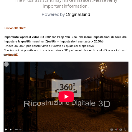
Il video 3D 360°
Importante: aprire il video 3D 360° con l’app YouTube. Nel menu impostazioni di YouTube
impostare la qualità massima (Qualità > Impostazioni avanzate > 2160s)
.
Il video 3D 360° può essere visto e ruotato su qualsiasi dispositivo.
Con Android è possibile utilizzare un visore 3D per smartphone cliccando l’icona a forma di
occhialini.
Il video 2D