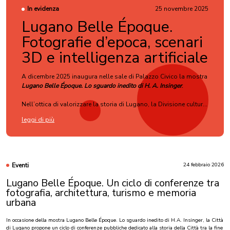
In evidenza
25 novembre 2025
Lugano Belle Époque.
Fotografie d’epoca, scenari
3D e intelligenza artificiale
A dicembre 2025 inaugura nelle sale di Palazzo Civico la mostra
Lugano Belle Époque. Lo sguardo inedito di H. A. Insinger
.
Nell’ottica di valorizzare la storia di Lugano, la Divisione cultura
presenta un nuovo allestimento dedicato alle fotografie
leggi di più
realizzate dal turista olandese
Hermann Albrecht Insinger
tra il
1892 e il 1901. Le sue immagini offrono uno sguardo originale
Leggi di più
sulla Lugano della Belle Époque, diverso da quello proposto
dai fotografi locali o dalle grandi ditte d’oltralpe.
Eventi
24 febbraio 2026
Grazie alla collaborazione con lo
Stadtarchiv di Bielefeld
(Germania), dove sono conservati i negativi originali, la mostra
Lugano Belle Époque. Un ciclo di conferenze tra
propone una selezione di circa ottanta fotografie, tra le più
fotografia, architettura, turismo e memoria
interessanti e rappresentative delle oltre trecento scattate a
urbana
Lugano e nei dintorni.
In occasione della mostra Lugano Belle Époque. Lo sguardo inedito di H.A. Insinger, la Città
L’esposizione è accompagnata da un ricco
catalogo illustrato
di Lugano propone un ciclo di conferenze pubbliche dedicato alla storia della Città tra la fine