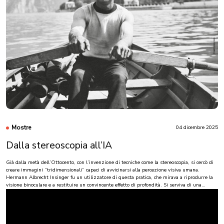
Endrio Ruggiero, Capo ufficio, Ufficio dei beni culturali, Cantone del Ticino
Fabio Jermini, collaboratore scientifico, Ufficio dei beni culturali, Cantone del Ticino
Dentro il castello di Trevano. Un percorso virtuale
Roberto Gorini, AI Secure Farm/ Extensa
Roberto Giavarini, Original Land/Extensa
leggi di più
Mostre
04 dicembre 2025
Dalla stereoscopia all’IA
Già dalla metà dell’Ottocento, con l’invenzione di tecniche come la stereoscopia, si cercò di
creare immagini “tridimensionali” capaci di avvicinarsi alla percezione visiva umana.
Hermann Albrecht Insinger fu un utilizzatore di questa pratica, che mirava a riprodurre la
visione binoculare e a restituire un convincente effetto di profondità. Si serviva di una
particolare fotocamera a due obiettivi che permetteva di scattare simultaneamente due
immagini quasi identiche: osservate con un visore stereoscopico, le due vedute si fondevano
in un’unica impressione di rilievo spaziale.
Oggi la tecnologia digitale e l’intelligenza artificiale consentono di rievocare e reinterpretare