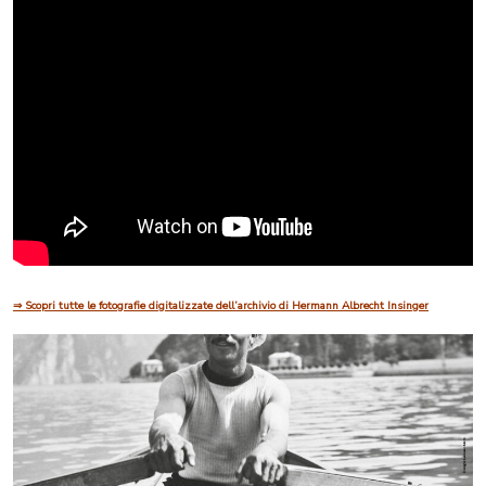
quell’esperienza. Per questa mostra, l’artista Gionata Zanetta ha elaborato alcuni scatti di
Insinger trasformandoli in brevi percorsi immersivi. Inquadrando il codice QR con la
fotocamera dello smartphone, è possibile “entrare” virtualmente nelle scene fotografate.
Le fotografie sono state rielaborate digitalmente attraverso un processo che ne ha permesso
la ricostruzione tridimensionale: inversione e ricentratura delle immagini, separazione dei
livelli, animazione delle parti ricostruite, compositing dei vari elementi e successivo
montaggio, completato da una sonorizzazione pensata per amplificare la sensazione
immersiva.
Istruzioni: accedi al video, posiziona il telefono nell’apposito visore, avvia il video e
immergiti nella Lugano della Belle Époque!
⇒ Scopri tutte le fotografie digitalizzate dell’archivio di Hermann Albrecht Insinger