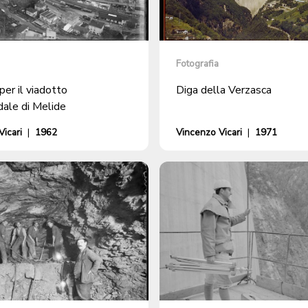
Fotografia
per il viadotto
Diga della Verzasca
dale di Melide
icari
|
1962
Vincenzo Vicari
|
1971