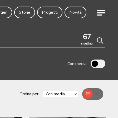
Menu
tieri
Storie
Progetti
Novità
67
risultati
Cerca
Con media
Ordina per
Griglia
Table