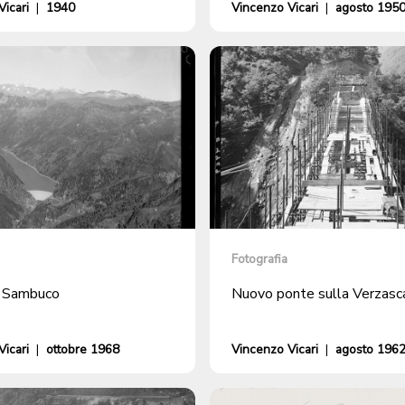
icari
|
1940
Vincenzo Vicari
|
agosto 195
Fotografia
l Sambuco
Nuovo ponte sulla Verzasc
icari
|
ottobre 1968
Vincenzo Vicari
|
agosto 196