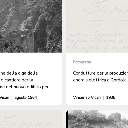
Fotografia
ne della diga della
Condutture per la produzion
e cantiere per la
energia elettrica a Gordola
ne del nuovo edificio per
one a Lugano
icari
|
agosto 1964
Vincenzo Vicari
|
1938