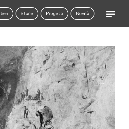
Menu
tieri
Storie
Progetti
Novità