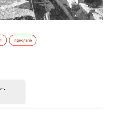
ni
ingegneria
enzo