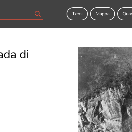
Temi
Mappa
Quar
ada di