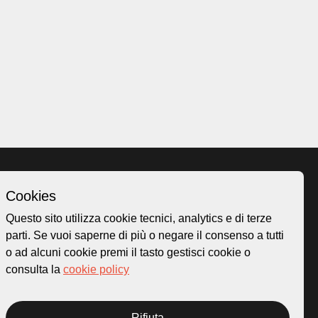
Cookies
Homepage
Questo sito utilizza cookie tecnici, analytics e di terze
o.ch
Temi
parti. Se vuoi saperne di più o negare il consenso a tutti
 50
Mappa
o ad alcuni cookie premi il tasto gestisci cookie o
Storie
consulta la
cookie policy
Novità
Progetti
Rifiuta