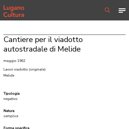
Home page
Men
Ricerca
Cantiere per il viadotto
autostradale di Melide
maggio 1962
Lavori viadotto
(originale)
Melide
Tipologia
negativo
Natura
semplice
Forma specifica