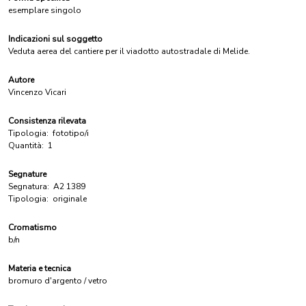
esemplare singolo
Indicazioni sul soggetto
Veduta aerea del cantiere per il viadotto autostradale di Melide.
Autore
Vincenzo Vicari
Consistenza rilevata
Tipologia:
fototipo/i
Quantità:
1
Segnature
Segnatura:
A2 1389
Tipologia:
originale
Cromatismo
b/n
Materia e tecnica
bromuro d'argento / vetro