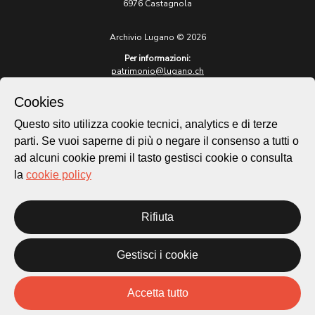
6976 Castagnola
Archivio Lugano © 2026
Per informazioni:
patrimonio@lugano.ch
t. +41 58 866 68 50
Cookies
Sito istituzionale:
lugano.ch
Questo sito utilizza cookie tecnici, analytics e di terze
parti. Se vuoi saperne di più o negare il consenso a tutti o
Cookie policy
ad alcuni cookie premi il tasto gestisci cookie o consulta
Privacy Policy
la
cookie policy
Credits
Homepage
Temi
Rifiuta
Mappa
Storie
Gestisci i cookie
Novità
Progetti
Accetta tutto