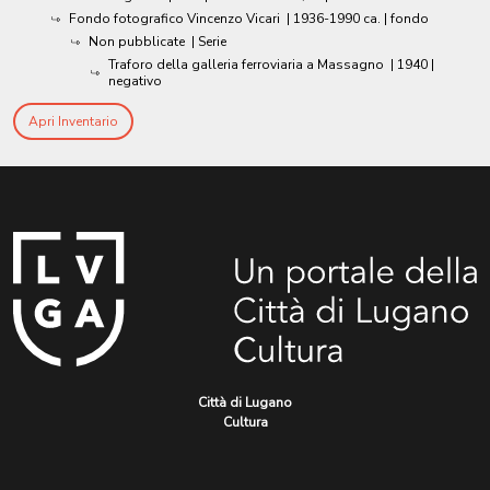
Fondo fotografico Vincenzo Vicari
|
1936-1990 ca.
| fondo
Non pubblicate
| Serie
Traforo della galleria ferroviaria a Massagno
|
1940
|
negativo
Apri Inventario
Città di Lugano
Cultura