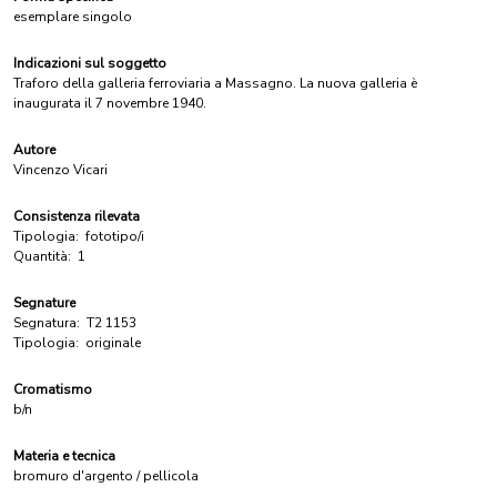
esemplare singolo
Indicazioni sul soggetto
Traforo della galleria ferroviaria a Massagno. La nuova galleria è
inaugurata il 7 novembre 1940.
Autore
Vincenzo Vicari
Consistenza rilevata
Tipologia:
fototipo/i
Quantità:
1
Segnature
Segnatura:
T2 1153
Tipologia:
originale
Cromatismo
b/n
Materia e tecnica
bromuro d'argento / pellicola