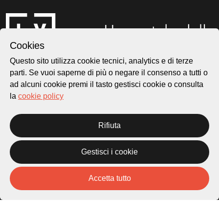
Cookies
Questo sito utilizza cookie tecnici, analytics e di terze
parti. Se vuoi saperne di più o negare il consenso a tutti o
ad alcuni cookie premi il tasto gestisci cookie o consulta
Città di Lugano
la
cookie policy
Cultura
Rifiuta
Piazza Carlo Cattaneo 1
6976 Castagnola
Gestisci i cookie
Archivio Lugano © 2026
Accetta tutto
Per informazioni:
patrimonio@lugano.ch
t. +41 58 866 68 50
Sito istituzionale: