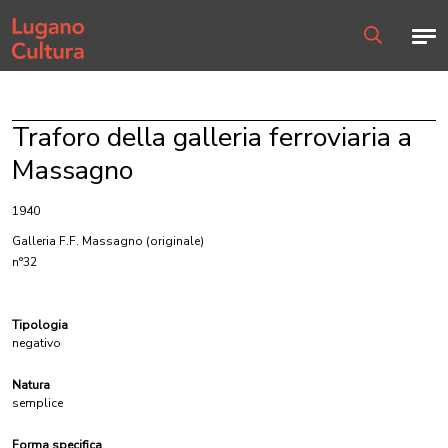
Home page
Men
Ricerca
Traforo della galleria ferroviaria a
Massagno
1940
Galleria F.F. Massagno
(originale)
n°32
Tipologia
negativo
Natura
semplice
Forma specifica