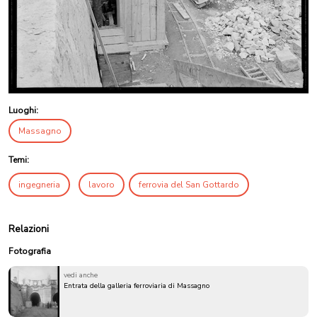
Luoghi:
Massagno
Temi:
ingegneria
lavoro
ferrovia del San Gottardo
Relazioni
Fotografia
vedi anche
Entrata della galleria ferroviaria di Massagno