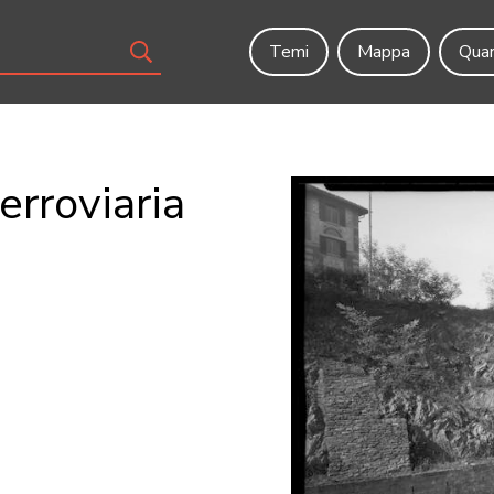
Temi
Mappa
Quar
ferroviaria