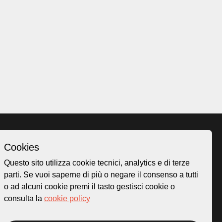
Cookies
Homepage
Questo sito utilizza cookie tecnici, analytics e di terze
o.ch
Temi
parti. Se vuoi saperne di più o negare il consenso a tutti
 50
Mappa
o ad alcuni cookie premi il tasto gestisci cookie o
Storie
consulta la
cookie policy
Novità
Progetti