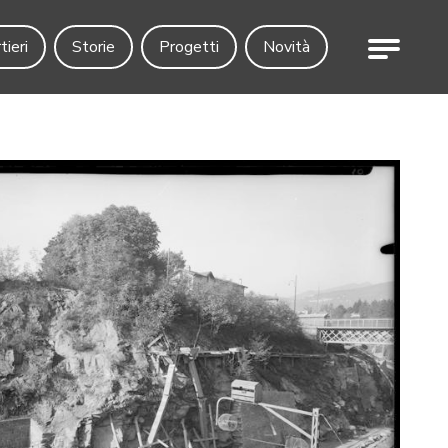
Menu
tieri
Storie
Progetti
Novità