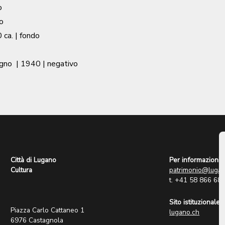
o
o
 ca.
| fondo
agno
|
1940
| negativo
Città di Lugano
Per informazioni:
Cultura
patrimonio@lugan
t. +41 58 866 68
Sito istituzionale:
Piazza Carlo Cattaneo 1
lugano.ch
6976 Castagnola