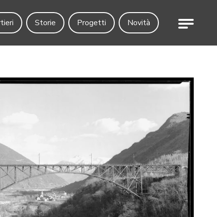
Menu
tieri
Storie
Progetti
Novità