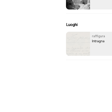
Luoghi
raffigura
Intragna