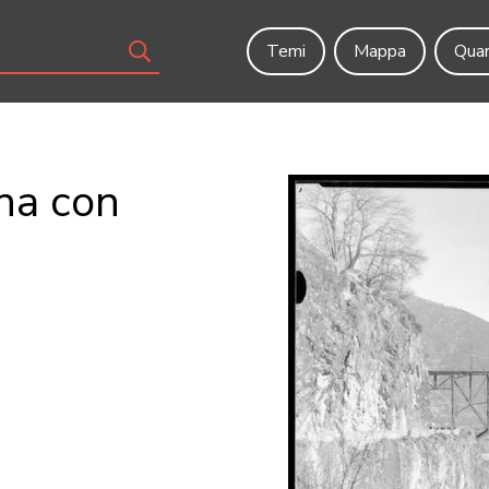
Temi
Mappa
Quar
gna con