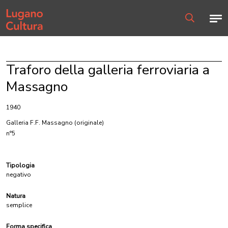
Home page
Men
Ricerca
Traforo della galleria ferroviaria a
Massagno
1940
Galleria F.F. Massagno
(originale)
n°5
Tipologia
negativo
Natura
semplice
Forma specifica