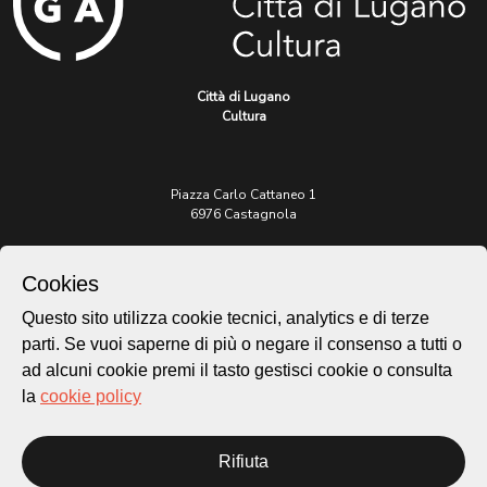
Città di Lugano
Cultura
Piazza Carlo Cattaneo 1
6976 Castagnola
Archivio Lugano © 2026
Cookies
Per informazioni:
Questo sito utilizza cookie tecnici, analytics e di terze
patrimonio@lugano.ch
t. +41 58 866 68 50
parti. Se vuoi saperne di più o negare il consenso a tutti o
ad alcuni cookie premi il tasto gestisci cookie o consulta
Sito istituzionale:
la
cookie policy
lugano.ch
Cookie policy
Rifiuta
Privacy Policy