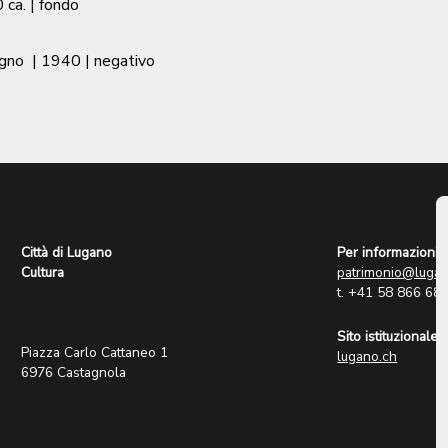
 ca.
| fondo
agno
|
1940
| negativo
Città di Lugano
Per informazioni:
Cultura
patrimonio@lugan
t. +41 58 866 68
Sito istituzionale:
Piazza Carlo Cattaneo 1
lugano.ch
6976 Castagnola