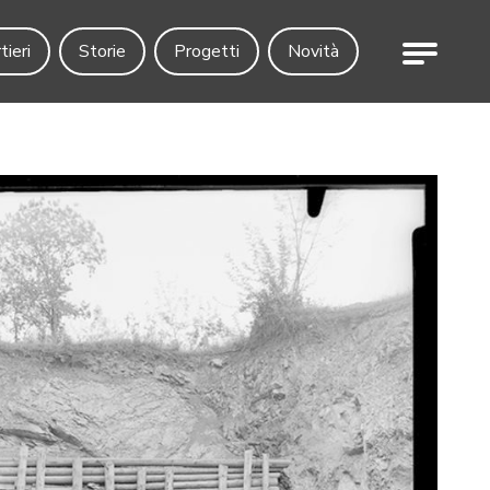
Menu
tieri
Storie
Progetti
Novità