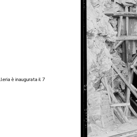
leria è inaugurata il 7