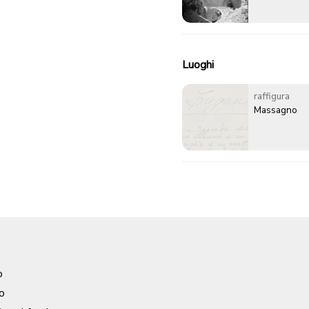
Luoghi
raffigura
Massagno
o
o