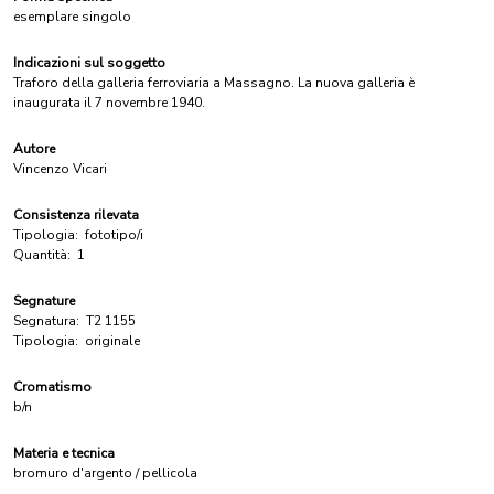
esemplare singolo
Indicazioni sul soggetto
Traforo della galleria ferroviaria a Massagno. La nuova galleria è
inaugurata il 7 novembre 1940.
Autore
Vincenzo Vicari
Consistenza rilevata
Tipologia:
fototipo/i
Quantità:
1
Segnature
Segnatura:
T2 1155
Tipologia:
originale
Cromatismo
b/n
Materia e tecnica
bromuro d'argento / pellicola