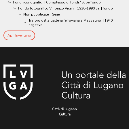
Fondi iconografici
| Complesso di fondi / Superfondo
Fondo fotografico Vincenzo Vicari
|
1936-1990 ca.
| fondo
Non pubblicate
| Serie
Traforo della galleria ferroviaria a Massagno
|
1940
|
negativo
Apri Inventario
Città di Lugano
Cultura