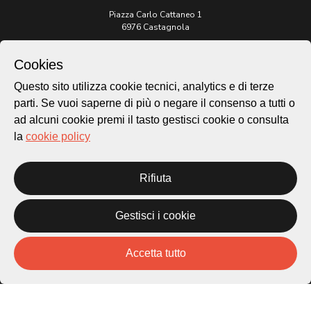
Piazza Carlo Cattaneo 1
6976 Castagnola
Archivio Lugano © 2026
Cookies
Per informazioni:
Questo sito utilizza cookie tecnici, analytics e di terze
patrimonio@lugano.ch
parti. Se vuoi saperne di più o negare il consenso a tutti o
t. +41 58 866 68 50
ad alcuni cookie premi il tasto gestisci cookie o consulta
Sito istituzionale:
la
cookie policy
lugano.ch
Cookie policy
Rifiuta
Privacy Policy
Credits
Gestisci i cookie
Homepage
Temi
Mappa
Accetta tutto
Storie
Novità
Progetti