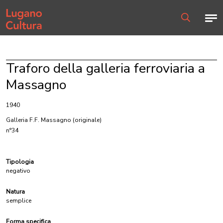
Home page
Men
Ricerca
Traforo della galleria ferroviaria a
Massagno
1940
Galleria F.F. Massagno
(originale)
n°34
Tipologia
negativo
Natura
semplice
Forma specifica