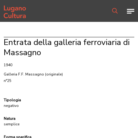
Home page
Men
Ricerca
Entrata della galleria ferroviaria di
Massagno
1940
Galleria F.F. Massagno
(originale)
n°25
Tipologia
negativo
Natura
semplice
Forma specifica