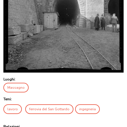
Luoghi:
Massagno
Temi:
lavoro
ferrovia del San Gottardo
ingegneria
Relazioni