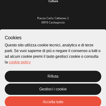
Cultura
Piazza Carlo Cattaneo 1
6976 Castagnola
Archivio Lugano © 2026
Cookies
Per informazioni:
Questo sito utilizza cookie tecnici, analytics e di terze
patrimonio@lugano.ch
t. +41 58 866 68 50
parti. Se vuoi saperne di più o negare il consenso a tutti o
ad alcuni cookie premi il tasto gestisci cookie o consulta
Sito istituzionale:
la
cookie policy
lugano.ch
Cookie policy
Rifiuta
Privacy Policy
Credits
Gestisci i cookie
Homepage
Temi
Mappa
Accetta tutto
Storie