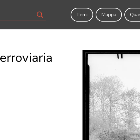
Temi
Mappa
Quar
ferroviaria