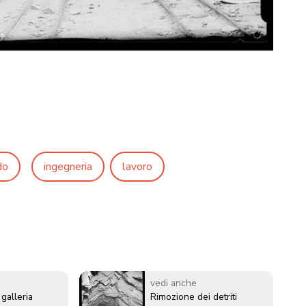
do
ingegneria
lavoro
vedi anche
 galleria
Rimozione dei detriti