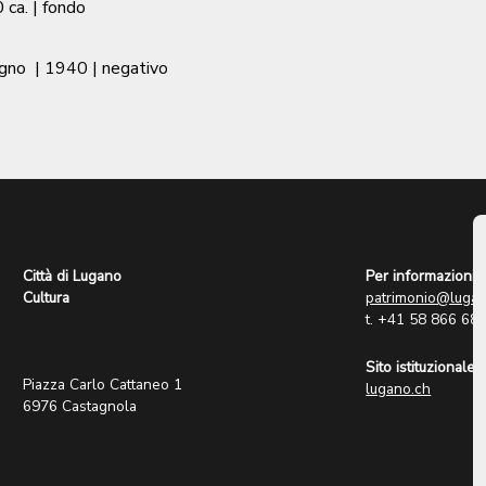
 ca.
| fondo
agno
|
1940
| negativo
Città di Lugano
Per informazioni:
Cultura
patrimonio@lugan
t. +41 58 866 68
Sito istituzionale:
Piazza Carlo Cattaneo 1
lugano.ch
6976 Castagnola