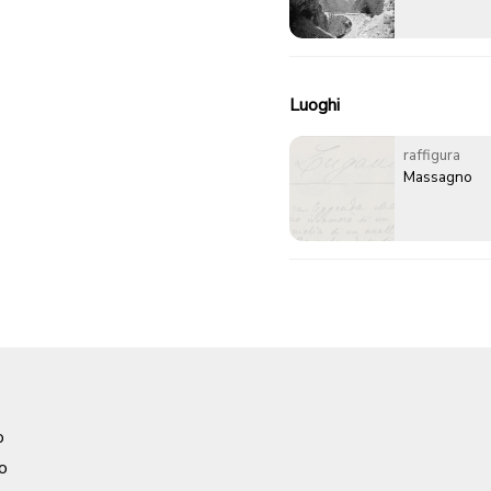
Luoghi
raffigura
Massagno
o
o