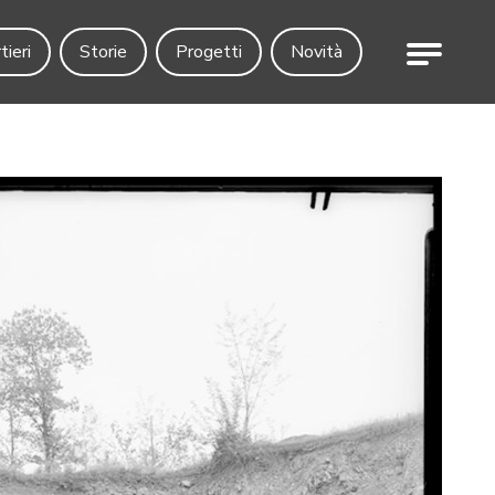
Menu
tieri
Storie
Progetti
Novità