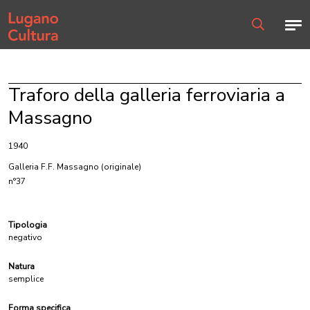
Home page
Men
Ricerca
Traforo della galleria ferroviaria a
Massagno
1940
Galleria F.F. Massagno
(originale)
n°37
Tipologia
negativo
Natura
semplice
Forma specifica