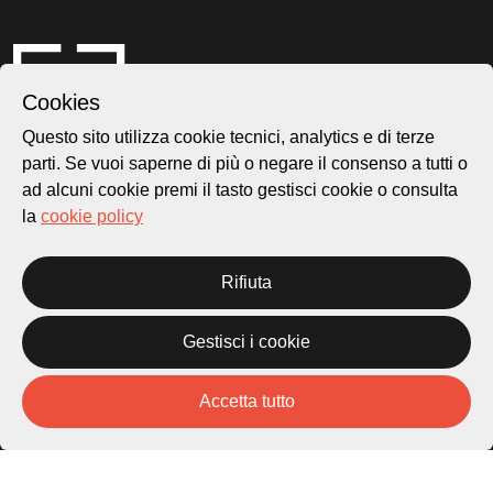
Cookies
Questo sito utilizza cookie tecnici, analytics e di terze
parti. Se vuoi saperne di più o negare il consenso a tutti o
ad alcuni cookie premi il tasto gestisci cookie o consulta
Città di Lugano
la
cookie policy
Cultura
Rifiuta
Piazza Carlo Cattaneo 1
6976 Castagnola
Gestisci i cookie
Archivio Lugano © 2026
Accetta tutto
Per informazioni:
patrimonio@lugano.ch
t. +41 58 866 68 50