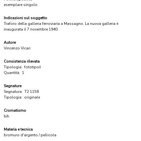
esemplare singolo
Indicazioni sul soggetto
Traforo della galleria ferroviaria a Massagno. La nuova galleria è
inaugurata il 7 novembre 1940.
Autore
Vincenzo Vicari
Consistenza rilevata
Tipologia:
fototipo/i
Quantità:
1
Segnature
Segnatura:
T2 1158
Tipologia:
originale
Cromatismo
b/n
Materia e tecnica
bromuro d'argento / pellicola