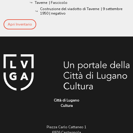
Taverne
| Fascicolo
Costruzione del viadotto di Taverne
|
9 settembre
1950
| negativo
Apri Inventario
Città di Lugano
Cultura
Piazza Carlo Cattaneo 1
6976 Castagnola