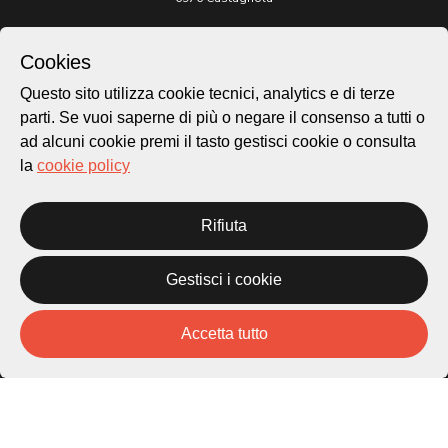
Archivio Lugano © 2026
Cookies
Per informazioni:
Questo sito utilizza cookie tecnici, analytics e di terze
patrimonio@lugano.ch
t. +41 58 866 68 50
parti. Se vuoi saperne di più o negare il consenso a tutti o
ad alcuni cookie premi il tasto gestisci cookie o consulta
Sito istituzionale:
la
cookie policy
lugano.ch
Cookie policy
Rifiuta
Privacy Policy
Credits
Gestisci i cookie
Homepage
Temi
Mappa
Accetta tutto
Storie
Novità
Progetti