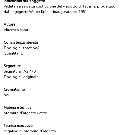
Indicazioni sul soggetto
Veduta aerea della costruzione del viadotto di Taverne, progettato
dall'ingegnere Walter Krüsi e inaugurato nel 1951.
Autore
Vincenzo Vicari
Consistenza rilevata
Tipologia:
fototipo/i
Quantità:
1
Segnature
Segnatura:
A2 470
Tipologia:
originale
Cromatismo
b/n
Materia e tecnica
bromuro d'argento / vetro
Tecnica esecutiva
negativo al bromuro d'argento