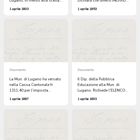
Lugano, in merito alla scelta
Dichiara che diversi INDIVIDUI
del capoluogo del Cantone
ESPULSI dalla LOMBARDIA si
1 aprile 1803
1 aprile 1853
Ticino.
dichiarano attinenti di Lugano
e chiede in quale lista deve
iscriverli.
Documento
Documento
La Mun. di Lugano ha versato
Il Dip. della Pubblica
nella Cassa Cantonale fr
Educazione alla Mun. di
1311,40 per l'imposta
Lugano. Richiede l'ELENCO
cantonale 1887.
degli STUDENTI che si
1 aprile 1887
1 aprile 1893
trovano all'ESTERO.