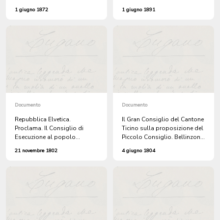
Comune di Vairano.
vendita al minuto degli spiriti,
1 giugno 1872
1 giugno 1891
rilasciate ai venditori di
codesto Comune.
Documento
Documento
Repubblica Elvetica.
Il Gran Consiglio del Cantone
Proclama. Il Consiglio di
Ticino sulla proposizione del
Esecuzione al popolo
Piccolo Consiglio. Bellinzona,
elvetico. Bellinzona, 21
4 Giugno 1804. Il Presidente
21 novembre 1802
4 giugno 1804
Novembre 1802. Sacchi
del Gran Consiglio, Caglioni
Prefetto Naz. del Cantone di
Bellinzona