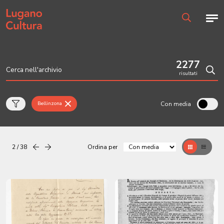
Home page
Men
Ricerca
2277
risultati
Cerc
Con media
Bellinzona
2 / 38
Ordina per
Precedente
successiva
Griglia
Table