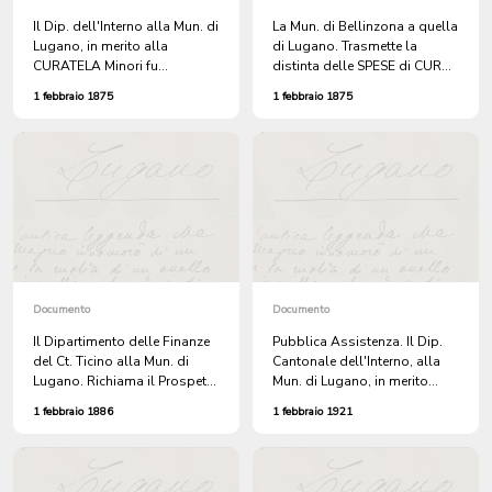
Il Dip. dell'Interno alla Mun. di
La Mun. di Bellinzona a quella
Lugano, in merito alla
di Lugano. Trasmette la
CURATELA Minori fu
distinta delle SPESE di CURA
GIUSEPPE CALDELARI.
di LUIGI CALDELARI. +
1 febbraio 1875
1 febbraio 1875
distinta delle spese di cura di
Luigi Caldelari.
Documento
Documento
Il Dipartimento delle Finanze
Pubblica Assistenza. Il Dip.
del Ct. Ticino alla Mun. di
Cantonale dell'Interno, alla
Lugano. Richiama il Prospetto
Mun. di Lugano, in merito
d'Imposta Cantonale per
all'ammissione nel Civico
1 febbraio 1886
1 febbraio 1921
l'anno 1885.
Ospedale di Lugano, di EMMY
FISCHER, di Sciaffusa. + 3 atti.