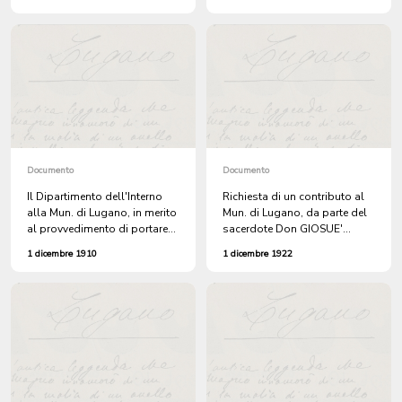
l'esercizio 1892 affinché siano
d'accesso ai campanili.
resi accertati e definiti per
l'esazione.
Documento
Documento
Il Dipartimento dell'Interno
Richiesta di un contributo al
alla Mun. di Lugano, in merito
Mun. di Lugano, da parte del
al provvedimento di portare
sacerdote Don GIOSUE'
la diaria a carico dello Stato,
CARLO PRADA, per
1 dicembre 1910
1 dicembre 1922
da 1 a fr 2 al giorno.
un'erigenda chiesa.