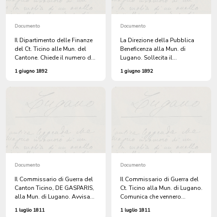
Documento
Documento
Il Dipartimento delle Finanze
La Direzione della Pubblica
del Ct. Ticino alle Mun. del
Beneficenza alla Mun. di
Cantone. Chiede il numero dei
Lugano. Sollecita il
contribuenti iscritti nelle
versamento alla Cassa
1 giugno 1892
1 giugno 1892
TABELLE dell'IMPOSTA
Cantonale della colletta per
la pubblica beneficenza
praticata nella prima
domenica di quaresima.
Documento
Documento
Il Commissario di Guerra del
Il Commissario di Guerra del
Canton Ticino, DE GASPARIS,
Ct. Ticino alla Mun. di Lugano.
alla Mun. di Lugano. Avvisa
Comunica che vennero
che sono a disposizione del
riscossi alla Cassa di Finanza
1 luglio 1811
1 luglio 1811
Comune di Lugano, Lire
due assegni, per il