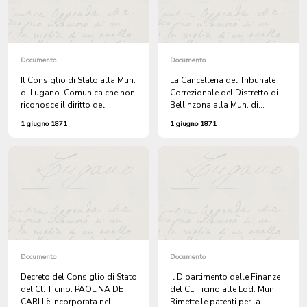
DECRETA: seguono 7 articoli.
Per il Piccolo Consiglio, il
Presidente Catenazzi; il
Segretario V. Ghiringhelli.
Stampato a Bellinzona
Documento
Documento
presso Paganini.
Il Consiglio di Stato alla Mun.
La Cancelleria del Tribunale
di Lugano. Comunica che non
Correzionale del Distretto di
riconosce il diritto del
Bellinzona alla Mun. di
Comune di avere un LOCALE
Lugano. Chiede quale sia lo
1 giugno 1871
1 giugno 1871
nel PRETORIO per la
stato di fortuna dei
Giudicatura di Pace.
condannati GIUSEPPE
TAGLIORETTI e LUIGIA
BERNASCONI.
Documento
Documento
Decreto del Consiglio di Stato
Il Dipartimento delle Finanze
del Ct. Ticino. PAOLINA DE
del Ct. Ticino alle Lod. Mun.
CARLI è incorporata nel
Rimette le patenti per la