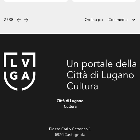
Italiane 975.9, per le
pagamento delle spese di
somministrazioni di trasporti
cura dei militari italiani
via acqua, fatte per le truppe
ammalati e degenti nel Luogo
2 / 38
Ordina per
Precedente
successiva
Italiane.
Pio.
Città di Lugano
Cultura
Piazza Carlo Cattaneo 1
6976 Castagnola