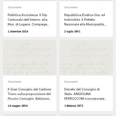
Documento
Documento
Pubblica Assistenza. Il Dip.
Repubblica Elvetica Una, ed
Cantonale dell'Interno, alla
Indivisibile. Il Prefetto
Mun. di Lugano. Compiega
Nazionale alle Municipalità,
l'autorizzazione per
ed agli elettori distrettuali del
1 dicembre 1924
2 luglio 1801
l'ammissione nell'Ospedale
Cantone di Bellinzona.
Cantonale in Mendrisio, di
Bellinzona, 2 luglio 1801.
FRANZ KARL WAGNER,
Rusconi, Prefetto Naz. del
affetto da postumi di
Cantone di Bellinzona
infortunio e da ferite settiche
alle mani.
Documento
Documento
Il Gran Consiglio del Cantone
Decreto del Consiglio di
Ticino sulla proposizione del
Stato. ANGIOLINA
Piccolo Consiglio. Bellinzona,
PERRUCCONI è incorporata
14 Maggio 1804. Il Presidente
nel Comune di Lugano.
14 maggio 1804
1 febbraio 1872
del Gran Consiglio, Giuseppe
Rusconi