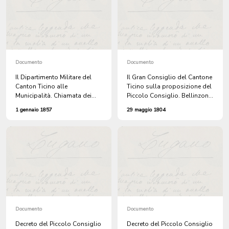
Documento
Documento
Il Dipartimento Militare del
Il Gran Consiglio del Cantone
Canton Ticino alle
Ticino sulla proposizione del
Municipalità. Chiamata dei
Piccolo Consiglio. Bellinzona,
militi delle classi 1817-1822,
29 Maggio 1804. Il Presidente
1 gennaio 1857
29 maggio 1804
per un'ispezione. (Guerra
del Gran Consiglio, Caglioni
Franco-Prussiana).
Documento
Documento
Decreto del Piccolo Consiglio
Decreto del Piccolo Consiglio