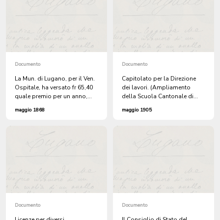
Documento
Documento
La Mun. di Lugano, per il Ven.
Capitolato per la Direzione
Ospitale, ha versato fr 65,40
dei lavori. (Ampliamento
quale premio per un anno,
della Scuola Cantonale di
all'Elvezia, Compagnia
Commercio in Bellinzona). E'
maggio 1868
maggio 1905
Svizzera di Assicurazioni
servito quale modello per
contro gli Incendi in San
quello del Civico Ospitale.
Gallo, Agenzia di Lugano.
Documento
Documento
Licenze per diversi
Il Consiglio di Stato del