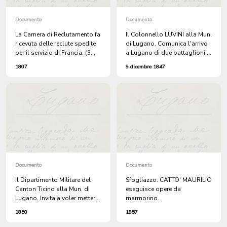
Documento
Documento
La Camera di Reclutamento fa
Il Colonnello LUVINI alla Mun.
ricevuta delle reclute spedite
di Lugano. Comunica l'arrivo
per il servizio di Francia. (3
a Lugano di due battaglioni e
ricevute).
il loro prossimo
1807
9 dicembre 1847
licenziamento.
Documento
Documento
Il Dipartimento Militare del
Sfogliazzo. CATTO' MAURILIO
Canton Ticino alla Mun. di
eseguisce opere da
Lugano. Invita a voler mettere
marmorino.
a disposizione del
1850
1857
Commissario di Governo, un
locale adatto per depositare i