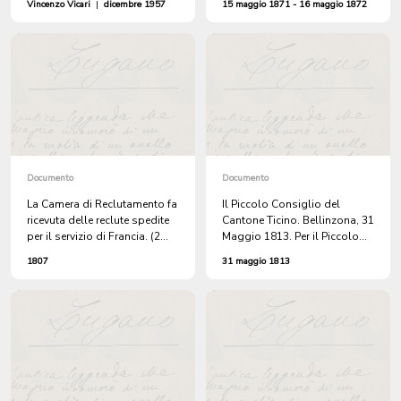
Vincenzo Vicari
|
dicembre 1957
15 maggio 1871 - 16 maggio 1872
Marianna Ulrich di Bellinzona
a Battista Ceppi di
Novazzano per essere portata
all'estero
Documento
Documento
La Camera di Reclutamento fa
Il Piccolo Consiglio del
ricevuta delle reclute spedite
Cantone Ticino. Bellinzona, 31
per il servizio di Francia. (2
Maggio 1813. Per il Piccolo
ricevute).
Consiglio. Il Presidente,
1807
31 maggio 1813
Dalberti