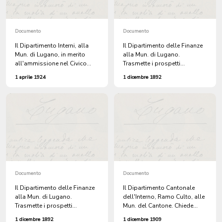
Documento
Documento
Il Dipartimento Interni, alla
Il Dipartimento delle Finanze
Mun. di Lugano, in merito
alla Mun. di Lugano.
all'ammissione nel Civico
Trasmette i prospetti
Ospedale di Lugano, di EMIL
d'imposta cantonale per
1 aprile 1924
1 dicembre 1892
BERTENMASER, di Kirchberg,
l'esercizio 1892 affinché siano
(San Gallo).
resi accertati e definiti per
l'esazione.
Documento
Documento
Il Dipartimento delle Finanze
Il Dipartimento Cantonale
alla Mun. di Lugano.
dell'Interno, Ramo Culto, alle
Trasmette i prospetti
Mun. del Cantone. Chiede
d'imposta cantonale per
ragguagli in merito alle porte
1 dicembre 1892
1 dicembre 1909