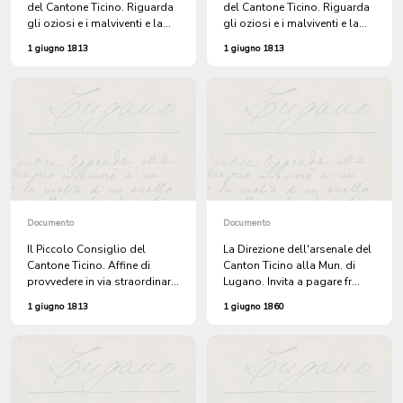
del Cantone Ticino. Riguarda
del Cantone Ticino. Riguarda
gli oziosi e i malviventi e la
gli oziosi e i malviventi e la
loro INCORPORAZIONE
loro INCORPORAZIONE
1 giugno 1813
1 giugno 1813
nell'ESERCITO. Per il Piccolo
nell'ESERCITO. Per il Piccolo
Consiglio : il pres.
Consiglio : il pres.
CATENAZZI.
CATENAZZI.
Documento
Documento
Il Piccolo Consiglio del
La Direzione dell'arsenale del
Cantone Ticino. Affine di
Canton Ticino alla Mun. di
provvedere in via straordinaria
Lugano. Invita a pagare fr
contro gli oziosi, e i
91,70 per effetti suppaditati al
1 giugno 1813
1 giugno 1860
malviventi, i quali, sfuggendo
milite GIOVANNI
la vigilanza de' Tribunali,
BERNASCONI.
turbano il buon ordine, la
sicurezza, e la tranquillità
pubblica; Veduto l'invito del
Gran Consiglio in proposito;