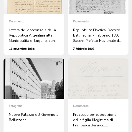
Documento
Documento
Lettera del viceconsole della
Repubblica Elvetica. Decreto.
Repubblica Argentina alla
Bellinzona, 7 Febbraio 1803.
Municipalità di Lugano, con
Sacchi, Prefetto Nazionale del
cui richiede lo stato di fortuna
Cantone di Bellinzona.
11 novembre 1886
7 febbraio 1803
della defunta Angiolina
Molina, celibe, originaria di
Dolores (provincia di Buenos
Aires), deceduta a Lugano
Fotografia
Documento
Nuovo Palazzo del Governo a
Processo per esposizione
Bellinzona
della figlia illegittima di
Francesca Barenco,
consegnata dalla levatrice