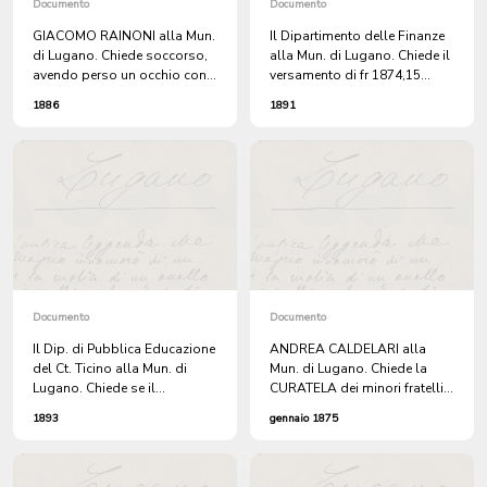
Documento
Documento
GIACOMO RAINONI alla Mun.
Il Dipartimento delle Finanze
di Lugano. Chiede soccorso,
alla Mun. di Lugano. Chiede il
avendo perso un occhio con il
versamento di fr 1874,15
pericolo di perdere l'altro e
importo della tassa Industria
1886
1891
non potendo più lavorare.
e Commercio.
Documento
Documento
Il Dip. di Pubblica Educazione
ANDREA CALDELARI alla
del Ct. Ticino alla Mun. di
Mun. di Lugano. Chiede la
Lugano. Chiede se il
CURATELA dei minori fratelli e
MAESTRO TAMBURINI che
sorelle fu GIUSEPPE
1893
gennaio 1875
intende frequentare un corso
CALDELARI.
di lavori maunali a Coira
conosce la Lingua tedesca.