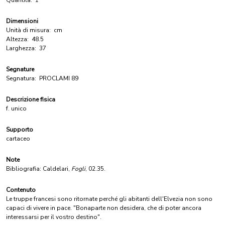
Quantità:
1
Dimensioni
Unità di misura:
cm
Altezza:
48.5
Larghezza:
37
Segnature
Segnatura:
PROCLAMI 89
Descrizione fisica
f. unico
Supporto
cartaceo
Note
Bibliografia: Caldelari,
Fogli
, 02.35.
Contenuto
Le truppe francesi sono ritornate perché gli abitanti dell'Elvezia non sono
capaci di vivere in pace. "Bonaparte non desidera, che di poter ancora
interessarsi per il vostro destino".