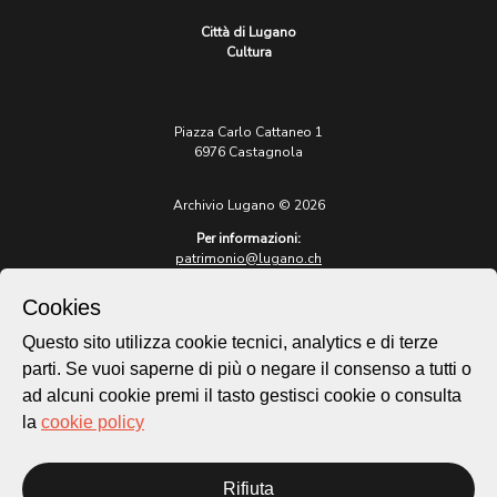
Città di Lugano
Cultura
Piazza Carlo Cattaneo 1
6976 Castagnola
Archivio Lugano © 2026
Per informazioni:
patrimonio@lugano.ch
t. +41 58 866 68 50
Cookies
Sito istituzionale:
lugano.ch
Questo sito utilizza cookie tecnici, analytics e di terze
parti. Se vuoi saperne di più o negare il consenso a tutti o
Cookie policy
ad alcuni cookie premi il tasto gestisci cookie o consulta
Privacy Policy
la
cookie policy
Credits
Homepage
Rifiuta
Temi