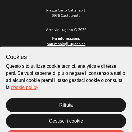
Piazza Carlo Cattaneo 1
6976 Castagnola
Archivio Lugano © 2026
Per informazioni:
patrimonio@lugano.ch
t. +41 58 866 68 50
Cookies
Sito istituzionale:
lugano.ch
Questo sito utilizza cookie tecnici, analytics e di terze
parti. Se vuoi saperne di più o negare il consenso a tutti o
Cookie policy
ad alcuni cookie premi il tasto gestisci cookie o consulta
Privacy Policy
la
cookie policy
Credits
Homepage
Rifiuta
Temi
Mappa
Storie
Gestisci i cookie
Novità
Progetti