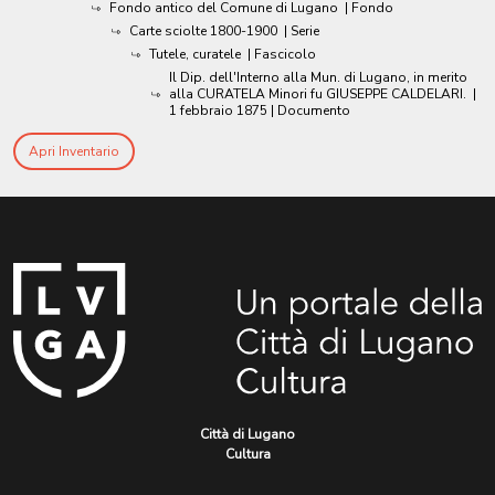
Fondo antico del Comune di Lugano
| Fondo
Carte sciolte 1800-1900
| Serie
Tutele, curatele
| Fascicolo
Il Dip. dell'Interno alla Mun. di Lugano, in merito
alla CURATELA Minori fu GIUSEPPE CALDELARI.
|
1 febbraio 1875
| Documento
Apri Inventario
Città di Lugano
Cultura