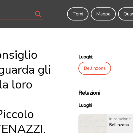
Temi
Mappa
Quar
nsiglio
Luoghi:
guarda gli
Bellinzona
la loro
Relazioni
Luoghi
Piccolo
in relazione
ATENAZZI.
Bellinzona