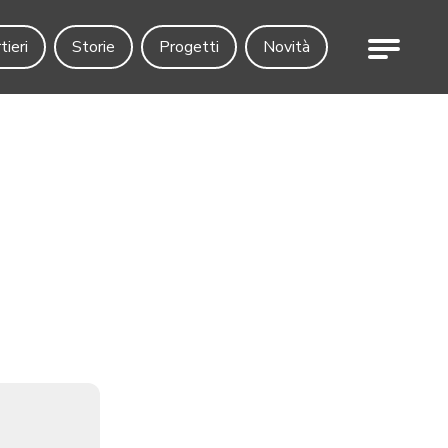
Menu
tieri
Storie
Progetti
Novità