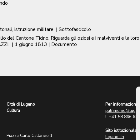
ondo
ntonali, istruzione militare
| Sottofascicolo
lio del Cantone Ticino. Riguarda gli oziosi e i malviventi e la
AZZI.
|
1 giugno 1813
| Documento
Città di Lugano
Per informazioni:
Cultura
patrimonio@lugan
t. +41 58 866 68
Sito istituzionale:
Piazza Carlo Cattaneo 1
lugano.ch