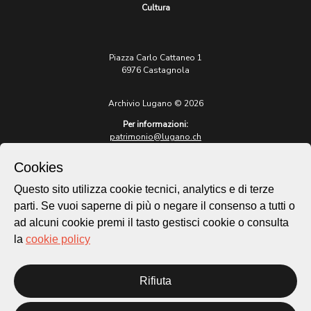
Cultura
Piazza Carlo Cattaneo 1
6976 Castagnola
Archivio Lugano © 2026
Per informazioni:
patrimonio@lugano.ch
t. +41 58 866 68 50
Cookies
Sito istituzionale:
lugano.ch
Questo sito utilizza cookie tecnici, analytics e di terze
parti. Se vuoi saperne di più o negare il consenso a tutti o
Cookie policy
ad alcuni cookie premi il tasto gestisci cookie o consulta
Privacy Policy
la
cookie policy
Credits
Homepage
Rifiuta
Temi
Mappa
Storie