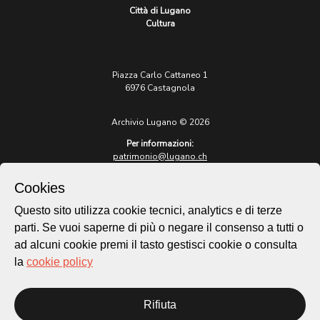
Città di Lugano
Cultura
Piazza Carlo Cattaneo 1
6976 Castagnola
Archivio Lugano © 2026
Per informazioni:
patrimonio@lugano.ch
t. +41 58 866 68 50
Cookies
Sito istituzionale:
lugano.ch
Questo sito utilizza cookie tecnici, analytics e di terze
parti. Se vuoi saperne di più o negare il consenso a tutti o
Cookie policy
ad alcuni cookie premi il tasto gestisci cookie o consulta
Privacy Policy
la
cookie policy
Credits
Homepage
Rifiuta
Temi
Mappa