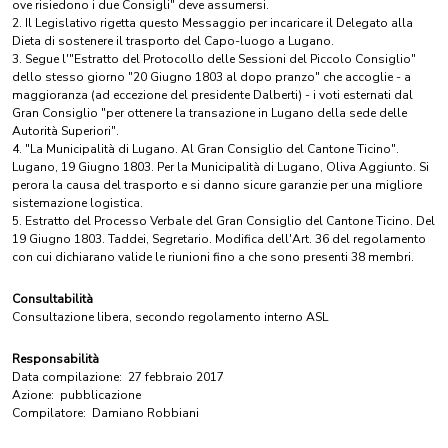
ove risiedono i due Consigli" deve assumersi.
2. Il Legislativo rigetta questo Messaggio per incaricare il Delegato alla
Dieta di sostenere il trasporto del Capo-luogo a Lugano.
3. Segue l'"Estratto del Protocollo delle Sessioni del Piccolo Consiglio"
dello stesso giorno "20 Giugno 1803 al dopo pranzo" che accoglie - a
maggioranza (ad eccezione del presidente Dalberti) - i voti esternati dal
Gran Consiglio "per ottenere la transazione in Lugano della sede delle
Autorità Superiori".
4. "La Municipalità di Lugano. Al Gran Consiglio del Cantone Ticino".
Lugano, 19 Giugno 1803. Per la Municipalità di Lugano, Oliva Aggiunto. Si
perora la causa del trasporto e si danno sicure garanzie per una migliore
sistemazione logistica.
5. Estratto del Processo Verbale del Gran Consiglio del Cantone Ticino. Del
19 Giugno 1803. Taddei, Segretario. Modifica dell'Art. 36 del regolamento
con cui dichiarano valide le riunioni fino a che sono presenti 38 membri.
Consultabilità
Consultazione libera, secondo regolamento interno ASL
Responsabilità
Data compilazione:
27 febbraio 2017
Azione:
pubblicazione
Compilatore:
Damiano Robbiani