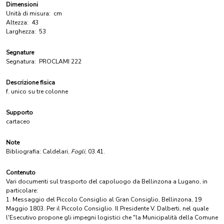
Dimensioni
Unità di misura:
cm
Altezza:
43
Larghezza:
53
Segnature
Segnatura:
PROCLAMI 222
Descrizione fisica
f. unico su tre colonne
Supporto
cartaceo
Note
Bibliografia: Caldelari,
Fogli
, 03.41.
Contenuto
Vari documenti sul trasporto del capoluogo da Bellinzona a Lugano, in
particolare:
1. Messaggio del Piccolo Consiglio al Gran Consiglio, Bellinzona, 19
Maggio 1803. Per il Piccolo Consiglio. Il Presidente V. Dalberti, nel quale
l'Esecutivo propone gli impegni logistici che "la Municipalità della Comune