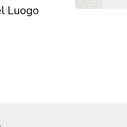
el Luogo
o