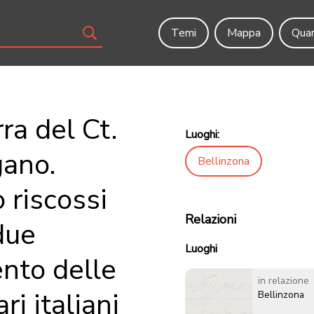
Temi
Mappa
Quar
ra del Ct.
Luoghi:
gano.
Bellinzona
 riscossi
Relazioni
due
Luoghi
ento delle
in relazione
ri italiani
Bellinzona