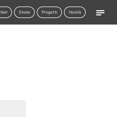
Menu
tieri
Storie
Progetti
Novità