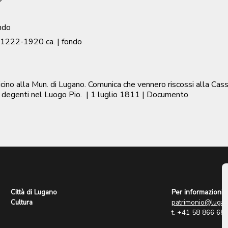
ndo
1222-1920 ca.
| fondo
icino alla Mun. di Lugano. Comunica che vennero riscossi alla Cas
 e degenti nel Luogo Pio.
|
1 luglio 1811
| Documento
Città di Lugano
Per informazioni:
Cultura
patrimonio@lugan
t. +41 58 866 68