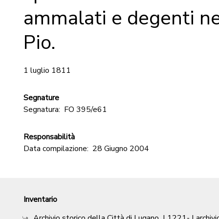
ammalati e degenti n
Pio.
1 luglio 1811
Segnature
Segnatura:
FO 395/e61
Responsabilità
Data compilazione:
28 Giugno 2004
Inventario
Archivio storico della Città di Lugano
|
1221-
| archivi