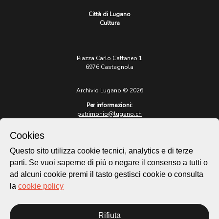
Città di Lugano
Cultura
Piazza Carlo Cattaneo 1
6976 Castagnola
Archivio Lugano © 2026
Per informazioni:
patrimonio@lugano.ch
t. +41 58 866 68 50
Cookies
Sito istituzionale:
lugano.ch
Questo sito utilizza cookie tecnici, analytics e di terze
parti. Se vuoi saperne di più o negare il consenso a tutti o
Cookie policy
ad alcuni cookie premi il tasto gestisci cookie o consulta
Privacy Policy
la
cookie policy
Credits
Homepage
Rifiuta
Temi