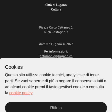
Città di Lugano
Cultura
Piazza Carlo Cattaneo 1
6976 Castagnola
Archivio Lugano © 2026
Per informazioni:
patrimonio@lugano.ch
t. +41 58 866 68 50
Cookies
Sito istituzionale:
lugano.ch
Questo sito utilizza cookie tecnici, analytics e di terze
parti. Se vuoi saperne di più o negare il consenso a tutti o
Cookie policy
ad alcuni cookie premi il tasto gestisci cookie o consulta
Privacy Policy
la
cookie policy
Credits
Homepage
Rifiuta
Temi