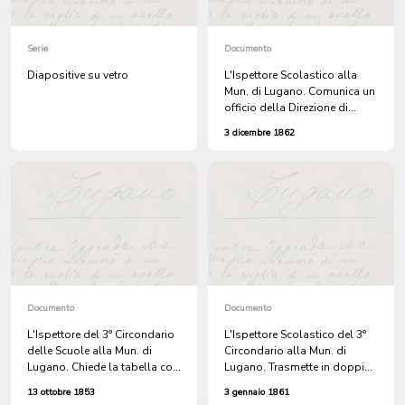
Serie
Documento
Diapositive su vetro
L'Ispettore Scolastico alla
Mun. di Lugano. Comunica un
officio della Direzione di
Pubblica Educazione, in
3 dicembre 1862
merito alle tabelle
scolastiche.
Documento
Documento
L'Ispettore del 3° Circondario
L'Ispettore Scolastico del 3°
delle Scuole alla Mun. di
Circondario alla Mun. di
Lugano. Chiede la tabella con
Lugano. Trasmette in doppio i
l'elenco degli obbligati alle
Moduli dei Contratti
13 ottobre 1853
3 gennaio 1861
scuole. Avv. Franco
Scolastici, per essere riempiti.