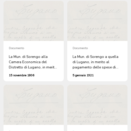
maestra RAINOLDI, docente
della scuola elementare
maggiore. Chiede si proceda
ad un'inchiesta.
Documento
Documento
La Mun. di Sorengo alla
La Mun. di Sorengo a quella
Camera Economica del
di Lugano, in merito al
Distretto di Lugano, in merito
pagamento delle spese di
alla percentuale da
cura al Civico Ospedale di
15 novembre 1806
5 gennaio 1921
assegnarsi a chi si occuperà
Lugano, di BENEDETTO
di ottenere dalle Corti
PORETTI, attinente di
Imperiali Austriaca e Russa, il
Sorengo. + 1 atto.
rimborso del credito che il
Distretto vanta. (Lire 600000).