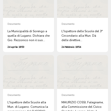
Documento
Documento
La Municipalità di Sorengo a
L'Ispettore delle Scuole del 3°
quella di Lugano. Dichiara che
Circondario alla Mun. Dà
Gio. Rezzonico non è suo
delle direttive
ATTINENTE.
sull'insegnamento dei
24 aprile 1853
24 febbraio 1854
lavorid'ago.
Documento
Documento
L'Ispettore delle Scuole alla
MAURIZIO COSSI, Falegname,
Mun. di Lugano. Comunica la
alla Commissione del Civico