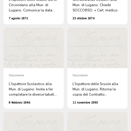
Circondario alla Mun. di
Mun. di Lugano. Chiede
Lugano. Comunica la data
SOCCORSO. + Cert. medico.
degli ESAMI FINALI nelle
7 agosto 1872
23 ottobre 1874
SCUOLE COMUNALI.
Documento
Documento
L'Ispettore Scolastico alla
L'Ispettore delle Scuole alla
Mun. di Lugano. Invita a far
Mun. di Lugano. Ritorna la
completare le diverse tabelle
copia del Contratto
e registri che concernono le
Scolastico della Signora
8 febbraio 1864
11 novembre 1863
Scuole Maggiori Femminili, le
GRANZ, munito
Scuole Minori e l'elenco degli
dell'approvazione del
studenti all'estero.
Dipartimento della Pubblica
Educazione.