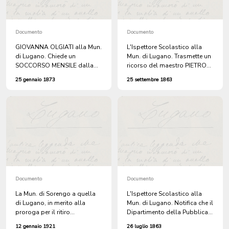
Documento
Documento
GIOVANNA OLGIATI alla Mun.
L'Ispettore Scolastico alla
di Lugano. Chiede un
Mun. di Lugano. Trasmette un
SOCCORSO MENSILE dalla
ricorso del maestro PIETRO
cassa dei poveri del V.
VASSALLI, di Riva San Vitale,
25 gennaio 1873
25 settembre 1863
OSPITALE, perchè malata.
già docente a Lugano, per
esame.
Documento
Documento
La Mun. di Sorengo a quella
L'Ispettore Scolastico alla
di Lugano, in merito alla
Mun. di Lugano. Notifica che il
proroga per il ritiro
Dipartimento della Pubblica
dall'Ospedale Civico di
Educazione ha approvato la
12 gennaio 1921
26 luglio 1863