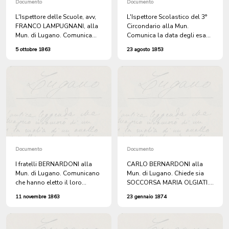
Documento
Documento
L'Ispettore delle Scuole, avv,
L'Ispettore Scolastico del 3°
FRANCO LAMPUGNANI, alla
Circondario alla Mun.
Mun. di Lugano. Comunica
Comunica la data degli esami
che il Dip. della Pubblica
finali delle Scuole Comunali.
5 ottobre 1863
23 agosto 1853
Educazione, acconsente che
Avv. Franco Lampugnani.
sia affidata la direzione della
Scuola Maggiore Femminile
con convitto della città di
Lugano, alla maestra GIULIA
GRANZ, di Milano, con l'aiuto
della sorella ANNA.
Documento
Documento
I fratelli BERNARDONI alla
CARLO BERNARDONI alla
Mun. di Lugano. Comunicano
Mun. di Lugano. Chiede sia
che hanno eletto il loro
SOCCORSA MARIA OLGIATI.
domicilio in Lugano.
+ Cert. Medico.
11 novembre 1863
23 gennaio 1874