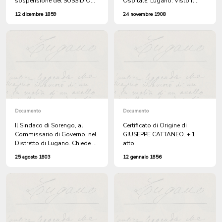
sospensione del SUSSIDIO
Ospitale, Lugano. Visto il
SCOLASTICO data la mancata
concorso per la fornitura di
12 dicembre 1859
24 novembre 1908
osservanza dei
mobili per il Civico Ospedale,
REGOLAMENTI circa la
fa le sue offerte.
FREQUENZA. Si propone un
NUOVO REGOLAMENTO
DISCIPLINARE.
Documento
Documento
Il Sindaco di Sorengo, al
Certificato di Origine di
Commissario di Governo, nel
GIUSEPPE CATTANEO. + 1
Distretto di Lugano. Chiede di
atto.
essere abilitato a concorrere
25 agosto 1803
12 gennaio 1856
con il suo voto alle
deliberazioni comunali, vista
l'assenza di quasi tutti i
membri della Municipalità. (
Doc. in cattivo stato).