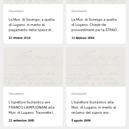
Documento
Documento
La Mun. di Sorengo, a quella
La Mun. di Sorengo a quella
di Lugano, in merito al
di Lugano. Chiede dei
pagamento delle spese di
provvedimenti per la STRADA
cura al Civico Ospedale, di
CIRCOLARE PONTE DI
22 ottobre 1916
11 febbraio 1864
GIUSEPPINA PIANEZZA,
PANERA LORETO.
attinente di Lugano e
domiciliata a Sorengo.
Documento
Documento
L'Ispettore Scolastico avv.
L'Ispettore Scolastico alla
FRANCO LAMPUGNANI alla
Mun. di Lugano, in merito al
Mun. di Lugano. Trasmette la
reclamo del signor avv.
circolare governativa
PIETRO FRATECOLLA, circa le
22 settembre 1860
5 agosto 1866
sull'aumento dell'onorario ai
percosse subite da una sua
maestri.
figliola da parte della