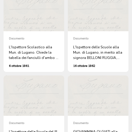
Documento
Documento
L'Ispettore Scolastico alla
L'Ispettore delle Scuole alla
Mun. di Lugano. Chiede la
Mun. di Lugano, in merito alla
tabella dei fanciulli d'ambo i
signora BELLONI RUGGIA,
sessi, obbligati alla scuola.
istitutrice, e futura direttrice
6 ottobre 1861
16 ottobre 1862
della Scuola Maggiore
Femminile.
Documento
Documento
L'Ispettore delle Scuole del III
GIOVANNINA OLGIATI alla