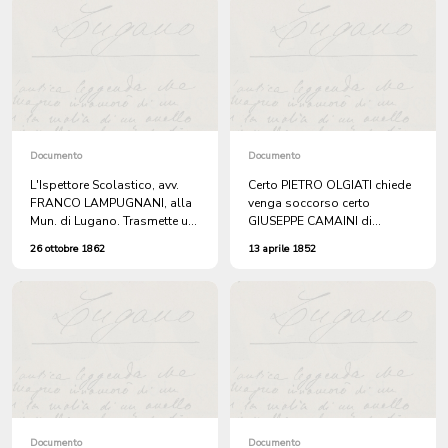
Documento
Documento
L'Ispettore Scolastico, avv.
Certo PIETRO OLGIATI chiede
FRANCO LAMPUGNANI, alla
venga soccorso certo
Mun. di Lugano. Trasmette un
GIUSEPPE CAMAINI di
officio della Direzione di
Brissago caduto in malattia,
26 ottobre 1862
13 aprile 1852
Pubblica Educazione,
di famiglia numerosa e senza
approvante il contratto con
sostentamento.
l'istitutrice CHIARA BELLONI
RUGGIA, per la fondazione di
una Scuola Elementare
Maggiore Femminile, a
Lugano. + 1862 ottobre 21 ,
Locarno. AA LETTERA. Il
Dipartimento di Pubblica
Educazione alla Mun. di
Lugano.
Documento
Documento