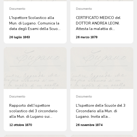
ISTANZA. L'Ispettore
Scolastico alla Mun. di
Documento
Documento
Lugano. Richiama la circolare
L'Ispettore Scolastico alla
CERTIFICATO MEDICO del
del 26 luglio.
Mun. di Lugano. Comunica la
DOTTOR ANDREA LEONI.
data degli Esami della Scuola
Attesta la malattia di
Elementare Minore.
MARTINA OLGIATI di Lugano.
26 luglio 1863
26 marzo 1878
Documento
Documento
Rapporto dell'ispettore
L'Ispettore delle Scuole del 3
scolastico del 3 circondario
Circondario alla Mun. di
alla Mun. di Lugano sui
Lugano. Invita alla
CANDIDATI alla CARICA di
distribuzione dei PREMI agli
12 ottobre 1870
26 novembre 1874
MAESTRO presso le Scuole
ALLIEVI MERITEVOLI.
Elementari Minori.