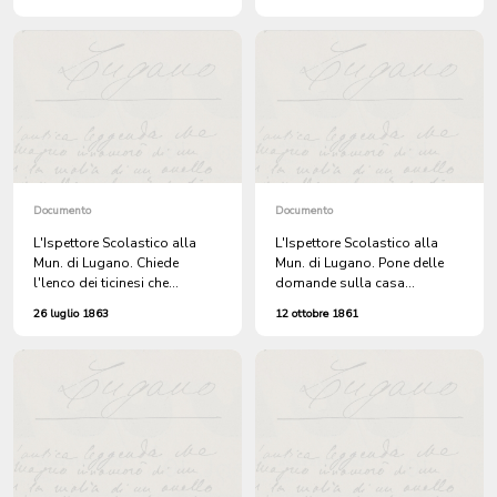
Lugano, di BENEDETTO
nomina della maestra
PORETTI, attinente di
FAUSTINA LUVINI.
Sorengo. + 2 atti.
Documento
Documento
L'Ispettore Scolastico alla
L'Ispettore Scolastico alla
Mun. di Lugano. Chiede
Mun. di Lugano. Pone delle
l'lenco dei ticinesi che
domande sulla casa
occupano all'estero cattedre
scolastica.
26 luglio 1863
12 ottobre 1861
di lettere, scienze ed arti,
siano essi laici o sacerdoti,
quali Direttori di Stabilimenti
di Educazione, di Ospitali,
quali esercitano la
professione di medico,
avvocato ed ingegnere ed altri
impieghi civili. + 1863
dicembre 14 , Sorengo. AA