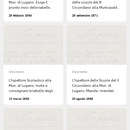
Mun. di Lugano. Esige il
delle scuole del III
pronto invio delle tabelle
Circondario alla Municipalità
degli Studenti all'Estero e
di Lugano SULLA NOMINA
28 febbraio 1864
28 settembre 1871
quelle degli obbligati alla
DEI DOCENTI COMUNALI.
Scuola, a norma di legge.
Firmato: Avv. Franco
Lampugnani + 12 domande di
concorso al posto di
insegnante presso le Scuole
Comunali Cittadine.
Documento
Documento
L'Ispettore Scolastico alla
L'Ispettore delle Scuole del 3
Mun. di Lugano. Invita a
Circondario alla Mun. di
consegnare le tabelle degli
Lugano. Manda i mandati
obbligati alla scuola.
d'ONORARIO del V bimestre
13 marzo 1863
29 agosto 1866
devoluti ai DOCENTI della
Scuole SECONDARIE o
MAGGIORI.