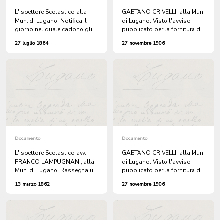
L'Ispettore Scolastico alla
GAETANO CRIVELLI, alla Mun.
Mun. di Lugano. Notifica il
di Lugano. Visto l'avviso
giorno nel quale cadono gli
pubblicato per la fornitura del
esami finali delle Scuole
latte al Ven. Ospitale di Santa
27 luglio 1864
27 novembre 1906
Comunali Elementari.
Maria di Lugano, concorre
offrendo il prezzo di ct. 20 il
litro.
Documento
Documento
L'Ispettore Scolastico avv.
GAETANO CRIVELLI, alla Mun.
FRANCO LAMPUGNANI, alla
di Lugano. Visto l'avviso
Mun. di Lugano. Rassegna un
pubblicato per la fornitura del
officio della Direzione di
latte al Ven. Ospitale di Santa
13 marzo 1862
27 novembre 1906
Pubblica Educazione, in
Maria di Lugano, concorre
merito alla consegna delle
offrendo il prezzo di ct. 20 il
Tabelle Scolastiche, del
litro.
Comune di Lugano. + 1862