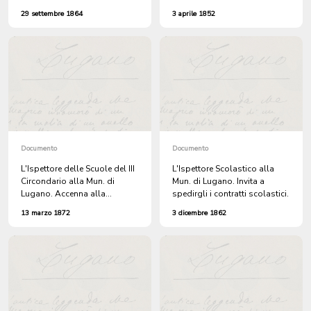
RAPPORTO sulle SCUOLE
29 settembre 1864
3 aprile 1852
MAGGIORI FEMMINILI.
Documento
Documento
L'Ispettore delle Scuole del III
L'Ispettore Scolastico alla
Circondario alla Mun. di
Mun. di Lugano. Invita a
Lugano. Accenna alla
spedirgli i contratti scolastici.
mancanza di lavagne nelle
13 marzo 1872
3 dicembre 1862
SCUOLE. Chiede l'elenco degli
obbligati alla Scuola e
raccomanda le Scuole di
Ripetizione.