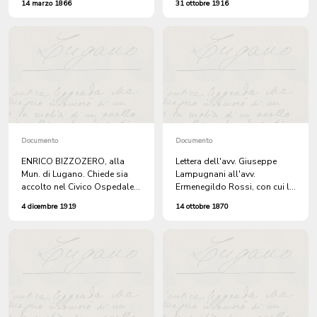
14 marzo 1866
31 ottobre 1916
SCUOLA MAGGIORE
Lugano, di GIUSEPPINA
FEMMINILE la signora Annetta
PIANEZZA, attinente di
GRAUTZ con il compenso
Lugano, ma domiciliata a
annuo di fr 400.
Sorengo.
Documento
Documento
ENRICO BIZZOZERO, alla
Lettera dell'avv. Giuseppe
Mun. di Lugano. Chiede sia
Lampugnani all'avv.
accolto nel Civico Ospedale
Ermenegildo Rossi, con cui lo
di Lugano, a carico del
ringrazia per aver contribuito
4 dicembre 1919
14 ottobre 1870
Comune, suo fratello PIETRO
a una sua nomina
affetto di sciatica. + Certificato
medico. + Lettera di risposta
della Mun. di Lugano.