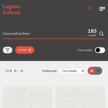
Home page
Men
Ricerca
183
risultati
Cerc
Con media
Sorengo
3 / 4
Ordina per
Precedente
successiva
Griglia
Table