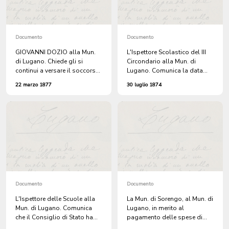
Documento
Documento
GIOVANNI DOZIO alla Mun.
L'Ispettore Scolastico del III
di Lugano. Chiede gli si
Circondario alla Mun. di
continui a versare il soccorso
Lugano. Comunica la data
mensile di fr 6, ricevuto negli
degli esami finali delle
22 marzo 1877
30 luglio 1874
scorsi anni.
SCUOLE COMUNALI.
Documento
Documento
L'Ispettore delle Scuole alla
La Mun. di Sorengo, al Mun. di
Mun. di Lugano. Comunica
Lugano, in merito al
che il Consiglio di Stato ha
pagamento delle spese di
nominato MAESTRA della
cura al Civico Ospedale di