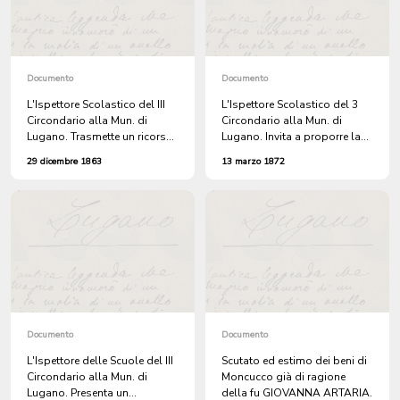
Documento
Documento
L'Ispettore Scolastico del III
L'Ispettore Scolastico del 3
Circondario alla Mun. di
Circondario alla Mun. di
Lugano. Trasmette un ricorso
Lugano. Invita a proporre la
del maestro MEDICI, non
data per la tenuta degli ESAMI
29 dicembre 1863
13 marzo 1872
confermato quale docente
semestrali della SCUOLA
delle Scuole Comunali, per le
MAGGIORE FEMMINILE.
osservazioni del caso.
Documento
Documento
L'Ispettore delle Scuole del III
Scutato ed estimo dei beni di
Circondario alla Mun. di
Moncucco già di ragione
Lugano. Presenta un
della fu GIOVANNA ARTARIA.