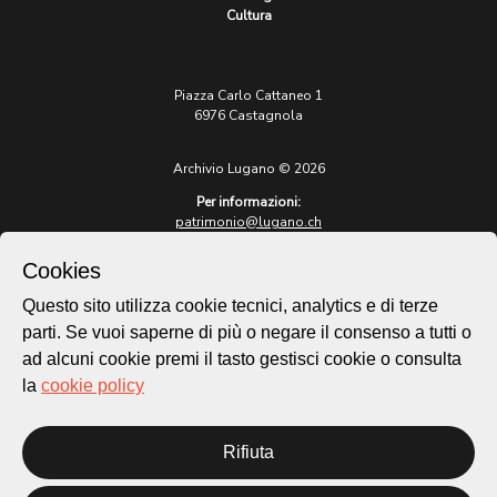
Cultura
Piazza Carlo Cattaneo 1
6976 Castagnola
Archivio Lugano © 2026
Per informazioni:
patrimonio@lugano.ch
t. +41 58 866 68 50
Cookies
Sito istituzionale:
lugano.ch
Questo sito utilizza cookie tecnici, analytics e di terze
parti. Se vuoi saperne di più o negare il consenso a tutti o
Cookie policy
ad alcuni cookie premi il tasto gestisci cookie o consulta
Privacy Policy
la
cookie policy
Credits
Homepage
Rifiuta
Temi
Mappa