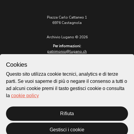
Piazza Carlo Cattaneo 1
6976 Castagnola
Archivio Lugano © 2026
Per informazioni:
patrimonio@lugano.ch
t. +41 58 866 68 50
Cookies
Sito istituzionale:
lugano.ch
Questo sito utilizza cookie tecnici, analytics e di terze
parti. Se vuoi saperne di più o negare il consenso a tutti o
Cookie policy
ad alcuni cookie premi il tasto gestisci cookie o consulta
Privacy Policy
la
cookie policy
Credits
Homepage
Rifiuta
Temi
Mappa
Storie
Gestisci i cookie
Novità