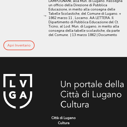
LAMPUGNANI, alla Mun. di Lugano. Rassegna
un officio della Direzione di Pubblica
Educazione, in merito alla consegna delle
Tabelle Scolastiche, del Comune di Lugano. +
1862 marzo 11 , Locarno. AA LETTERA. Il
Dipartimento di Pubblica Educazione del Ct.
Ticino, al Lod. Mun. di Lugano, in merito alla
consegna della tabelle scolastiche, da parte
del Comune.
|
13 marzo 1862
| Documento
Apri Inventario
Città di Lugano
Cultura