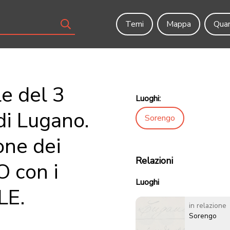
Temi
Mappa
Quar
le del 3
Luoghi:
di Lugano.
Sorengo
one dei
Relazioni
 con i
Luoghi
LE.
in relazione
Sorengo