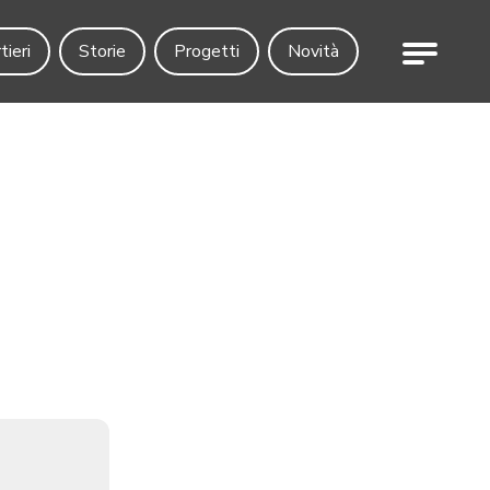
Menu
tieri
Storie
Progetti
Novità