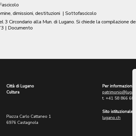
 Fascicolo
mine, dimissioni, destituzioni
| Sottofascicolo
del 3 Circondario alla Mun. di Lugano. Si chiede la compilazio
73
| Documento
Città di Lugano
Per informazioni:
Cultura
patrimonio@lugan
t. +41 58 866 68
Sito istituzionale:
Piazza Carlo Cattaneo 1
lugano.ch
6976 Castagnola