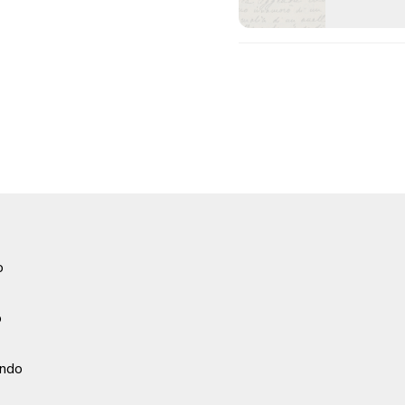
o
o
ondo