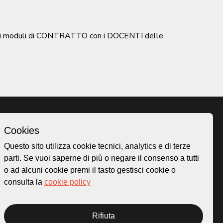
ne dei moduli di CONTRATTO con i DOCENTI delle
Cookies
Homepage
Questo sito utilizza cookie tecnici, analytics e di terze
o.ch
Temi
parti. Se vuoi saperne di più o negare il consenso a tutti
 50
Mappa
o ad alcuni cookie premi il tasto gestisci cookie o
Storie
consulta la
cookie policy
Novità
Progetti
Rifiuta